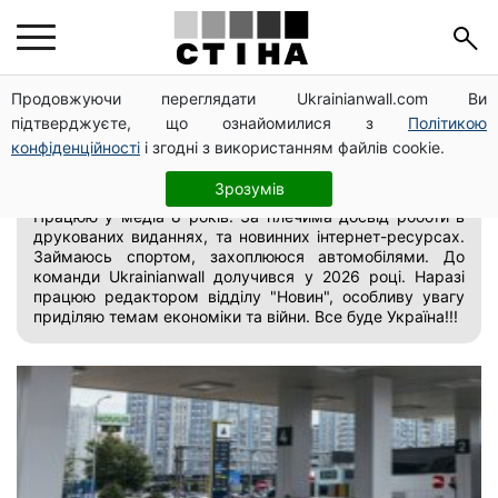
Продовжуючи переглядати Ukrainianwall.com Ви
Валерій Волошин
підтверджуєте, що ознайомилися з
Політикою
конфіденційності
і згодні з використанням файлів cookie.
редактор відділу "Новини"
Зрозумів
Працюю у медіа 8 років. За плечима досвід роботи в
друкованих виданнях, та новинних інтернет-ресурсах.
Займаюсь спортом, захоплююся автомобілями. До
команди Ukrainianwall долучився у 2026 році. Наразі
працюю редактором відділу "Новин", особливу увагу
приділяю темам економіки та війни. Все буде Україна!!!