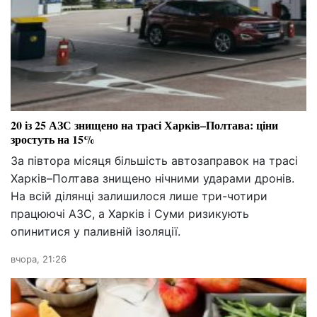
20 із 25 АЗС знищено на трасі Харків–Полтава: ціни
зростуть на 15%
За півтора місяця більшість автозаправок на трасі
Харків–Полтава знищено нічними ударами дронів.
На всій ділянці залишилося лише три-чотири
працюючі АЗС, а Харків і Суми ризикують
опинитися у паливній ізоляції.
вчора, 21:26