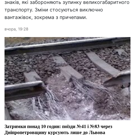
знаків, які забороняють зупинку великогабаритного
транспорту. Зміни стосуються виключно
вантажівок, зокрема з причепами.
вчора, 19:28
Затримки понад 10 годин: поїзди №41 і №83 через
Дніпропетровщину курсують лише до Львова