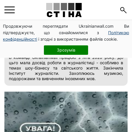
Продовжуючи переглядати Ukrainianwall.com Ви
Валерія Шумко
підтверджуєте, що ознайомилися з
Політикою
конфіденційності
і згодні з використанням файлів cookie.
редактор відділу "Новини"
Зрозумів
В команді Ukrainianwall працюю з літа 2026 року. До
цьго мала досвід роботи в журналістиці - особливо в
темах шоу-бізнесу та світського життя. Закінчила
Інститут журналісти. Захоплююсь музикою,
подорожами та вивченням іноземних мов.