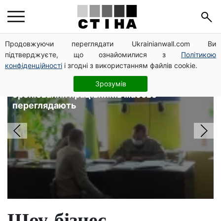
Головні новини
Продовжуючи переглядати Ukrainianwall.com Ви
підтверджуєте, що ознайомилися з
Політикою
конфіденційності
і згодні з використанням файлів cookie.
Зарплата від 26 000 грн і
підтвердження до 1 вересня:
Зрозумів
бронювання працівників масово
переглядають
Шоу-бізнес