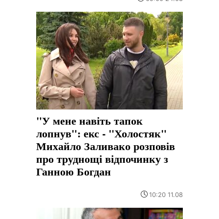
"У мене навіть тапок
лопнув": екс - "Холостяк"
Михайло Заливако розповів
про труднощі відпочинку з
Ганною Богдан
10:20 11.08