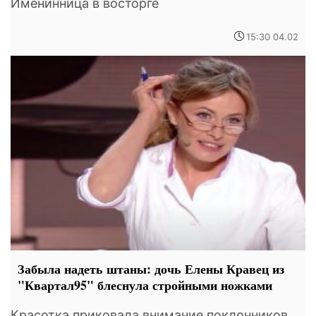
Именинница в восторге
15:30 04.02
Забыла надеть штаны: дочь Елены Кравец из
"Квартал95" блеснула стройными ножками
Красотка приковала внимание поклонников