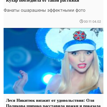
Кухар побледнела от такой растяжки
Фанаты ошарашены эффектными фото
00:11 04.02
Леся Никитюк визжит от удовольствия: Оля
Полякова широко расставила ножки и показала