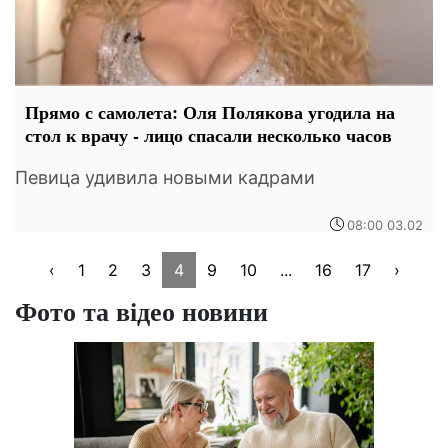
Прямо с самолета: Оля Полякова угодила на
стол к врачу - лицо спасали несколько часов
Певица удивила новыми кадрами
08:00 03.02
‹
1
2
3
4
9
10
...
16
17
›
Фото та відео новини