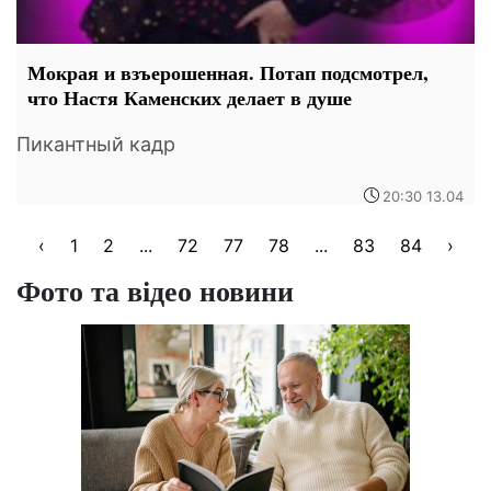
Мокрая и взъерошенная. Потап подсмотрел,
что Настя Каменских делает в душе
Пикантный кадр
20:30 13.04
‹
1
2
...
72
77
78
...
83
84
›
Фото та відео новини