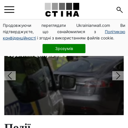
Головні новини
Продовжуючи переглядати Ukrainianwall.com Ви
підтверджуєте, що ознайомилися з
Політикою
конфіденційності
і згодні з використанням файлів cookie.
Посвідчення водія та техпаспорт
відновлять безкоштовно: умова від
Зрозумів
сервісних центрів МВС
Події