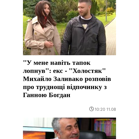
"У мене навіть тапок
лопнув": екс - "Холостяк"
Михайло Заливако розповів
про труднощі відпочинку з
Ганною Богдан
10:20 11.08