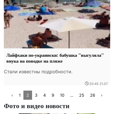
Лайфхаки по-украински: бабушка "выгуляла"
внука на поводке на пляже
Стали известны подробности.
20:45 21.07
‹
1
2
3
4
9
10
...
25
26
›
Фото и видео новости