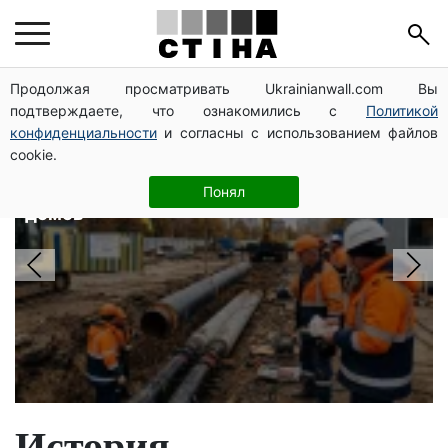
Главные новости
Продолжая просматривать Ukrainianwall.com Вы
подтверждаете, что ознакомились с
Политикой
конфиденциальности
и согласны с использованием файлов
Более 600 деревьев вырубают на
cookie.
Теремках: КГГА прокладывает
резервную теплосеть для 183
Понял
домов
История