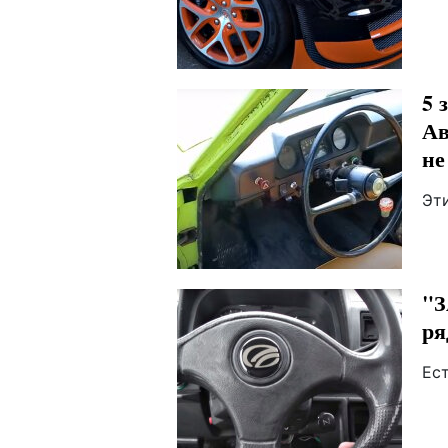
5 
Ав
не
Эт
"З
ря
Ест