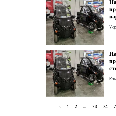
На
пр
ва
Укр
На
пр
ст
Ко
‹
1
2
...
73
74