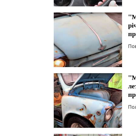
"М
рі
пр
По
"М
ле
пр
По