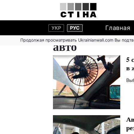
Главная
УКР
РУС
Продолжая просматривать Ukrainianwall.com Вы подт
авто
5 
в 
Вы
Ав
ре