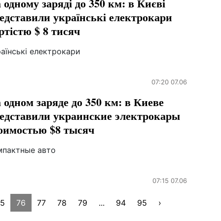
 одному заряді до 350 км: в Києві
едставили українські електрокари
ртістю $ 8 тисяч
аїнські електрокари
07:20 07.06
 одном заряде до 350 км: в Киеве
едставили украинские электрокары
оимостью $8 тысяч
мпактные авто
07:15 07.06
75
76
77
78
79
...
94
95
›