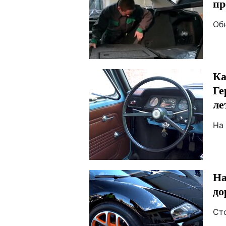
пр
Об
Ка
Ге
ле
На
На
до
Ст