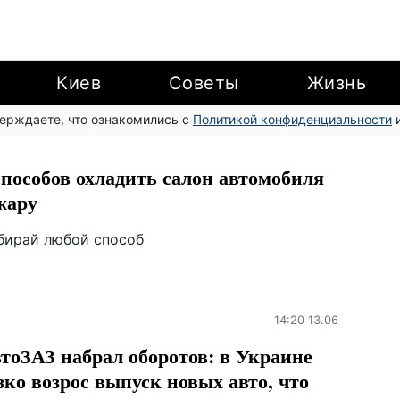
Киев
Советы
Жизнь
верждаете, что ознакомились с
Политикой конфиденциальности
и
способов охладить салон автомобиля
жару
бирай любой способ
14:20 13.06
тоЗАЗ набрал оборотов: в Украине
зко возрос выпуск новых авто, что