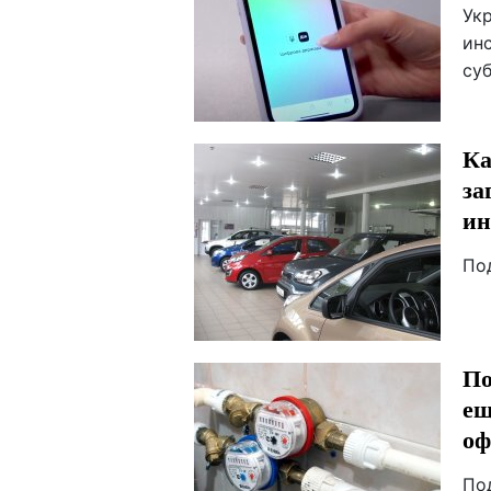
Ук
ин
суб
Ка
за
ин
По
По
ещ
оф
По