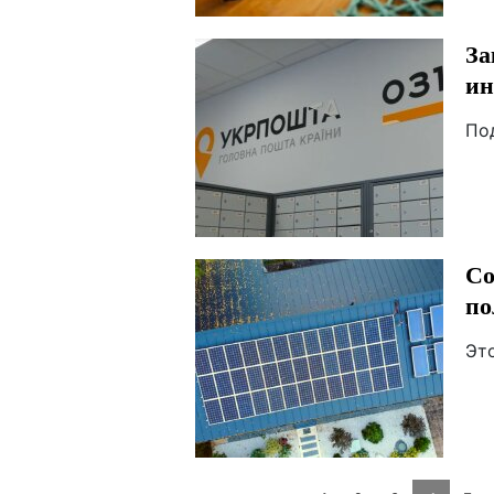
За
ин
По
Со
по
Эт