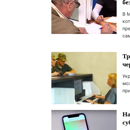
бе
В 
ко
пр
са
Тр
че
Ук
мо
пр
На
су