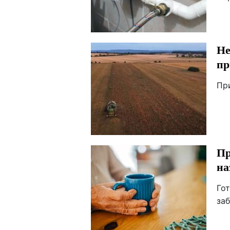
Не
пр
Пр
Пр
на
Го
за