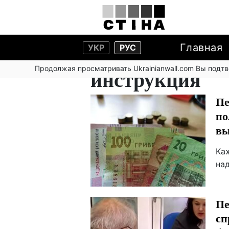
Главная
УКР
РУС
Продолжая просматривать Ukrainianwall.com Вы подт
инструкция
Пе
по
вы
Ка
над
Пе
сп