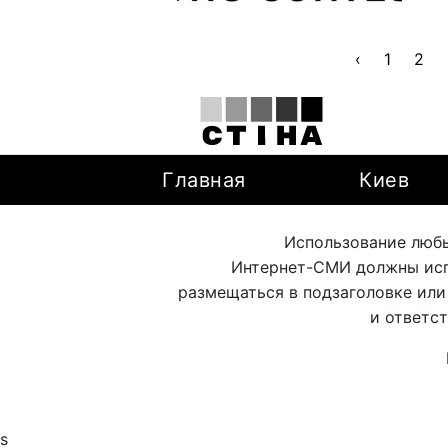
‹
1
2
Главная
Киев
Использование любы
Интернет-СМИ должны исп
размещаться в подзаголовке или
и ответс
s