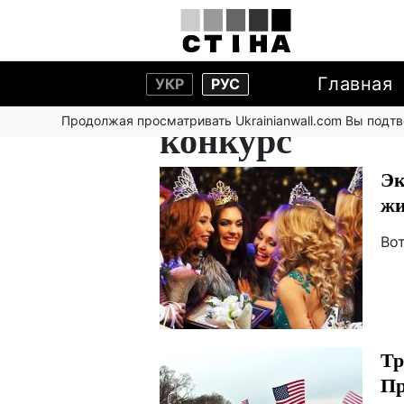
Главная
УКР
РУС
Продолжая просматривать Ukrainianwall.com Вы подт
конкурс
Эк
жи
Во
Тр
Пр