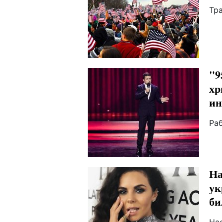
Тр
"9
хр
ин
Раб
На
ук
би