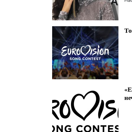
На
То
«Е
не