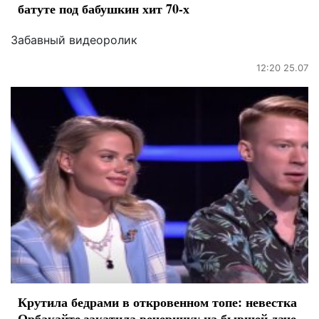
батуте под бабушкин хит 70-х
Забавный видеоролик
12:20 25.07
Крутила бедрами в откровенном топе: невестка
Орбакайте закатила вечеринку на бывшей даче