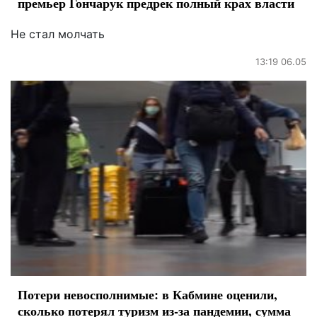
премьер Гончарук предрек полный крах власти
Не стал молчать
13:19 06.05
Потери невосполнимые: в Кабмине оценили,
сколько потерял туризм из-за пандемии, сумма