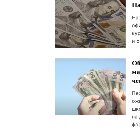
На
На
оф
кур
и 
Об
ма
че
Пе
ож
шк
на
фо