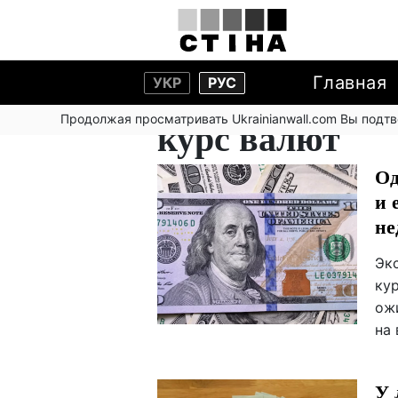
Главная
УКР
РУС
Продолжая просматривать Ukrainianwall.com Вы подт
курс валют
Од
и 
не
Эк
кур
ож
на
У 