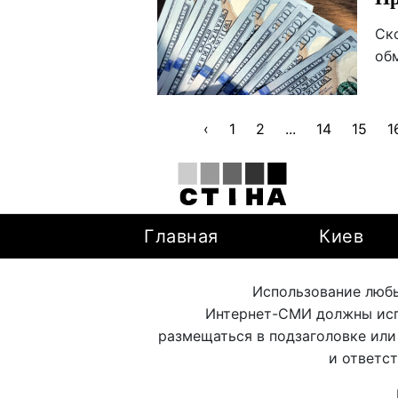
Ск
об
‹
1
2
...
14
15
1
Главная
Киев
Использование любы
Интернет-СМИ должны исп
размещаться в подзаголовке или
и ответс