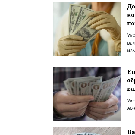
До
ко
по
Ук
ва
изм
Ещ
об
ва
Ук
ам
Ва