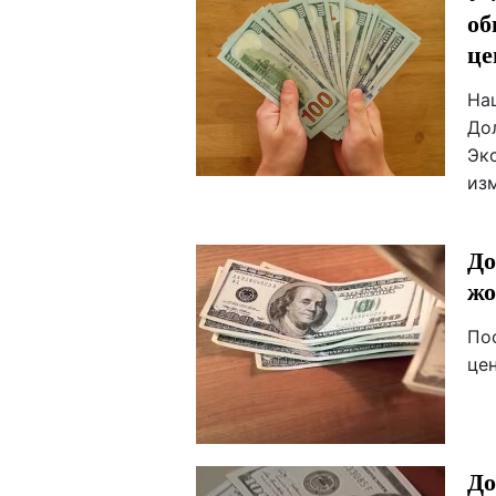
об
це
На
Дол
Эк
из
До
жо
По
це
До