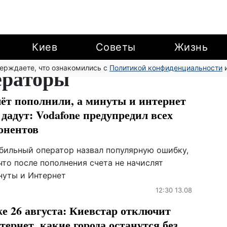
Киев
Советы
Жизнь
верждаете, что ознакомились с
ераторы
Политикой конфиденциальности
и
ёт пополнили, а минуты и интернет
 дадут: Vodafone предупредил всех
онентов
бильный оператор назвал популярную ошибку,
что после пополнения счета не начислят
нуты и Интернет
12:30 13.08
е 26 августа: Киевстар отключит
тернет, какие города останутся без