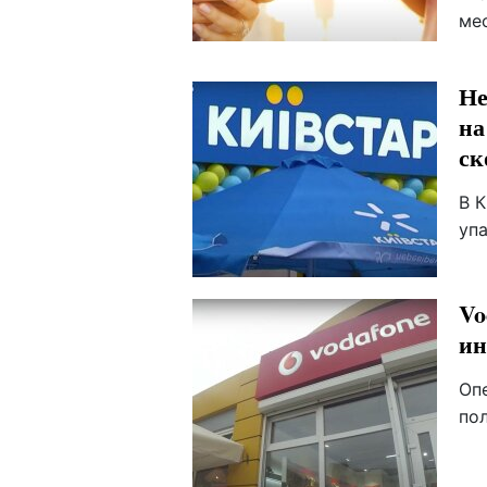
ме
Не
на
ск
В 
уп
Vo
ин
Оп
по