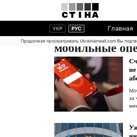
Главная
УКР
РУС
Продолжая просматривать Ukrainianwall.com Вы подт
мобильные оп
Сч
не
аб
Мо
за 
ми
Уж
ин