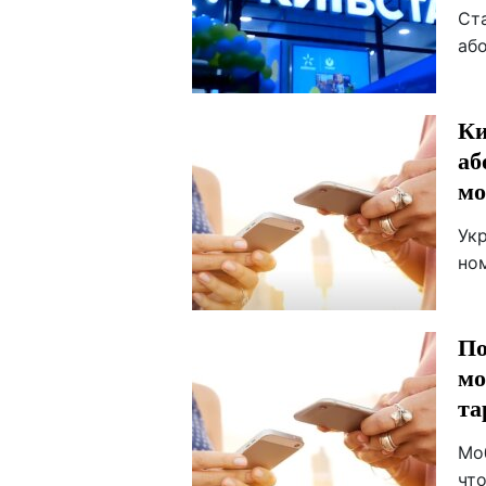
Ст
або
Ки
аб
мо
Ук
но
По
мо
та
Мо
чт