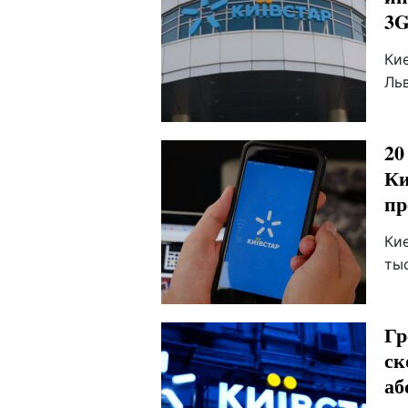
3
Ки
Ль
20
Ки
пр
Ки
тыс
Гр
ск
аб