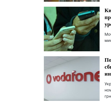
Ки
пр
ур
Мо
мин
По
сб
ин
Ук
но
грн