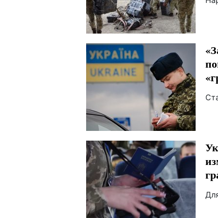
На
«З
по
«г
Ст
Ук
из
гр
Дл