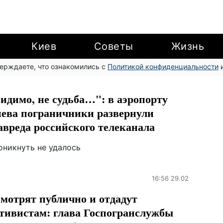
Киев
Советы
Жизнь
верждаете, что ознакомились с
Политикой конфиденциальности
и
идимо, не судьба…": в аэропорту
ева пограничники развернули
авреда российского телеканала
оникнуть не удалось
16:56 29.02
мотрят публично и отдадут
тивистам: глава Госпогранслужбы