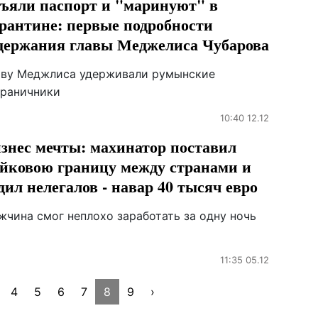
ъяли паспорт и "маринуют" в
рантине: первые подробности
держания главы Меджелиса Чубарова
аву Меджлиса удерживали румынские
граничники
10:40 12.12
знес мечты: махинатор поставил
йковою границу между странами и
дил нелегалов - навар 40 тысяч евро
жчина смог неплохо заработать за одну ночь
11:35 05.12
4
5
6
7
8
9
›