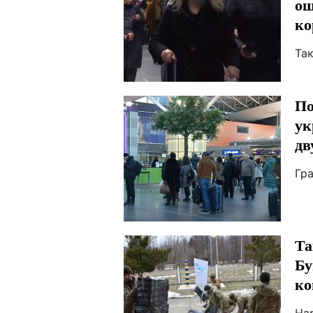
ош
ко
Так
По
ук
дв
Гр
Та
Бу
ко