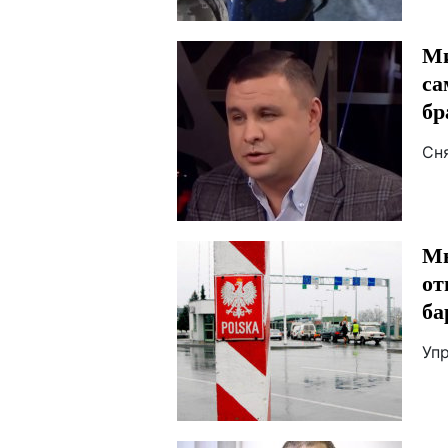
Ми
са
бр
Сн
Мы
от
ба
Уп