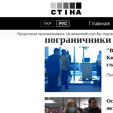
Главная
УКР
РУС
Продолжая просматривать Ukrainianwall.com Вы подт
пограничники
"В
Ки
гл
Пр
Ос
ак