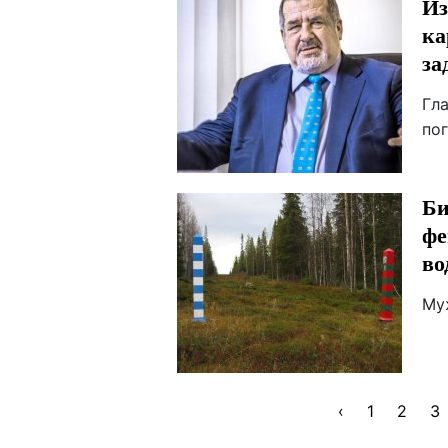
Из
ка
за
Гл
по
Би
фе
во
Му
‹
1
2
3