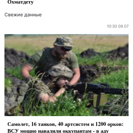
Охматдету
Свежие данные
10:30 09.07
Самолет, 16 танков, 40 артсистем и 1200 орков:
ВСУ мощно навалили оккупантам - в аду