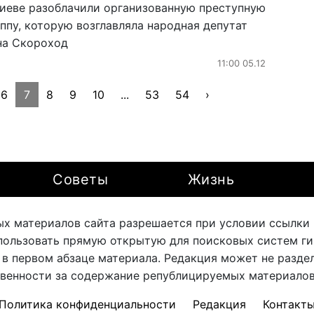
Киеве разоблачили организованную преступную
ппу, которую возглавляла народная депутат
на Скороход
11:00 05.12
6
7
8
9
10
...
53
54
›
Советы
Жизнь
х материалов сайта разрешается при условии ссылки на
ользовать прямую открытую для поисковых систем ги
 в первом абзаце материала. Редакция может не раздел
твенности за содержание републицируемых материалов 
Политика конфиденциальности
Редакция
Контакт