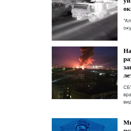
ун
ок
"А
ок
На
ра
за
ле
СБ
вра
ви
Ми
ис