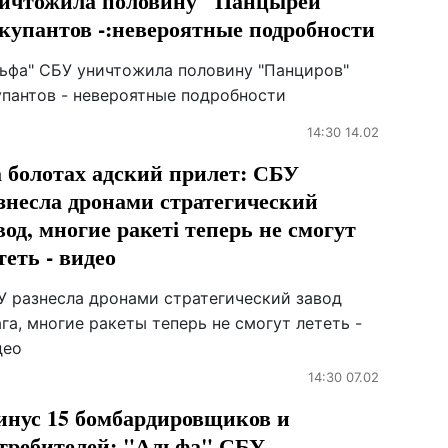
ичтожила половину "Панцырей"
купантов -:невероятные подробности
льфа" СБУ уничтожила половину "Панциров"
упантов - невероятные подробности
14:30 14.02
 болотах адский прилет: СБУ
знесла дронами стратегический
вод, многие ракеті теперь не смогут
теть - видео
У разнесла дронами стратегический завод
га, многие ракеты теперь не смогут лететь -
део
14:30 07.02
нус 15 бомбардировщиков и
требителей: "Альфа" СБУ