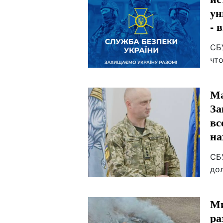
ун
- 
СБ
что
Ма
За
вс
на
СБ
до
Ми
ра