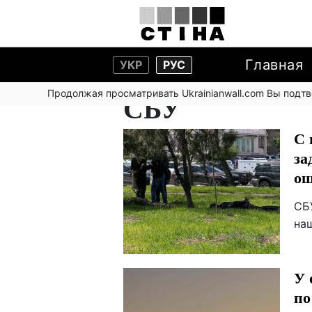
Главная
УКР
РУС
Продолжая просматривать Ukrainianwall.com Вы подт
СБУ
С 
за
ош
СБУ
на
У 
по