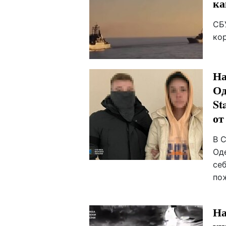
ка
СБ
ко
На
Од
St
от
В 
Од
себ
по
На