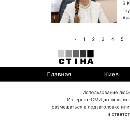
В 
гру
Ан
‹
1
2
3
4
5
Главная
Киев
Использование любы
Интернет-СМИ должны исп
размещаться в подзаголовке или
и ответс