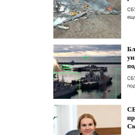
СБ
ещ
Бл
ун
по
СБ
по
СБ
пр
Ск