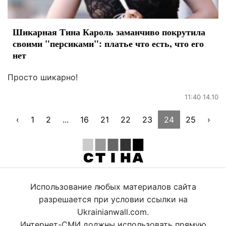
Шикарная Тина Кароль заманчиво покрутила
своими "персиками": платье что есть, что его
нет
Просто шикарно!
11:40 14.10
‹
1
2
...
16
21
22
23
24
25
›
Использование любых материалов сайта
разрешается при условии ссылки на
Ukrainianwall.com.
Интернет-СМИ должны использовать прямую