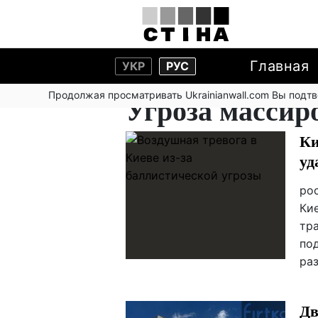
Главная
УКР
РУС
Продолжая просматривать Ukrainianwall.com Вы подт
Угроза массир
Ки
уд
ро
Кие
тр
по
раз
Дв