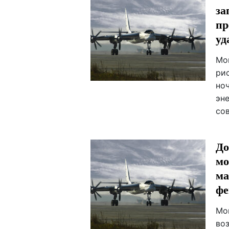
за
пр
уд
Мо
ри
но
эн
со
До
мо
ма
фе
Мо
во