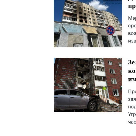
пр
Мэ
ср
во
из
Зе
ко
из
Пр
за
по
Уг
час