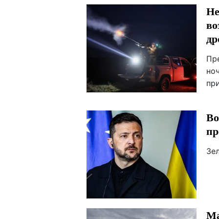
Не
во
др
Пр
ноч
пр
Во
пр
Зе
Ма