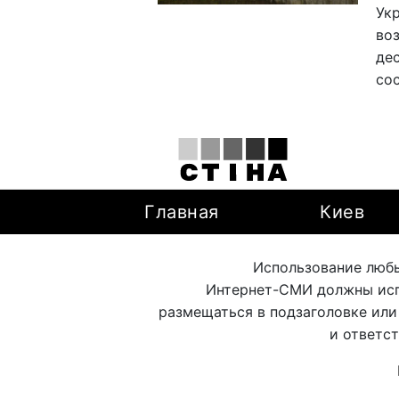
Укр
во
де
со
Главная
Киев
Использование любы
Интернет-СМИ должны исп
размещаться в подзаголовке или
и ответс