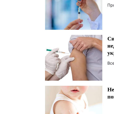
Пр
Си
не
ук
Вс
Не
по