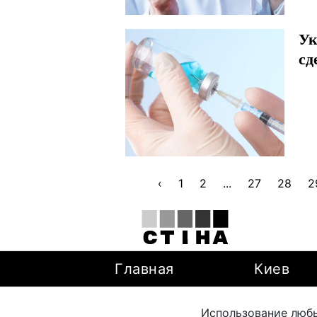
Ук
сд
‹
1
2
...
27
28
2
Главная
Киев
Использование любы