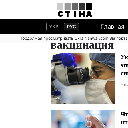
Главная
УКР
РУС
Продолжая просматривать Ukrainianwall.com Вы подт
вакцинация
Ук
эп
си
Эп
Чт
шк