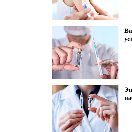
Ва
ус
Эп
на