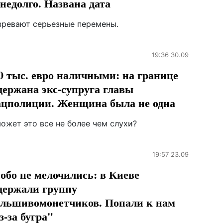
 недолго. Названа дата
зревают серьезные перемены.
19:36 30.09
0 тыс. евро наличными: на границе
держана экс-супруга главы
цполиции. Женщина была не одна
ожет это все не более чем слухи?
19:57 23.09
обо не мелочились: в Киеве
держали группу
льшивомонетчиков. Попали к нам
з-за бугра"