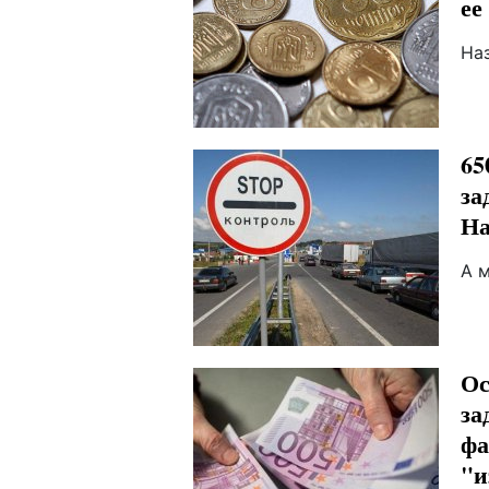
ее
На
65
за
На
А м
Ос
за
фа
"и