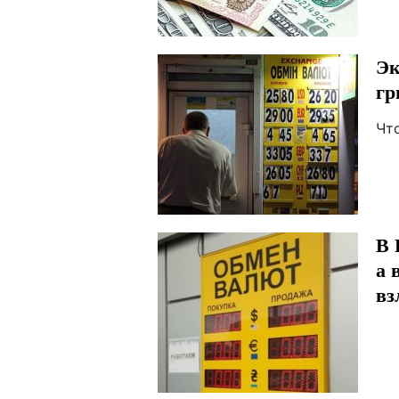
Эк
гр
Что
В 
а 
вз