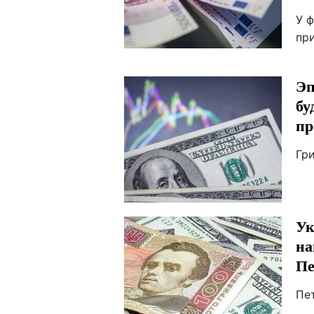
У 
при
Эп
бу
пр
Гр
Ук
на
Пе
Пе