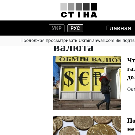
Главная
УКР
РУС
Продолжая просматривать Ukrainianwall.com Вы подт
валюта
Чт
га
до
Ок
По
не