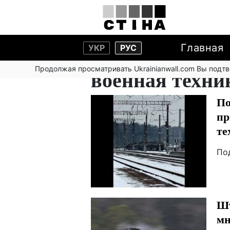
Главная
УКР
РУС
Продолжая просматривать Ukrainianwall.com Вы подт
военная техни
По
пр
те
По
Шт
мн