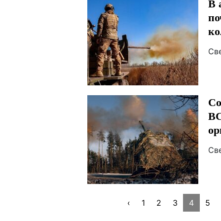
В 
по
ко
Св
Со
ВС
ор
Св
‹
1
2
3
4
5