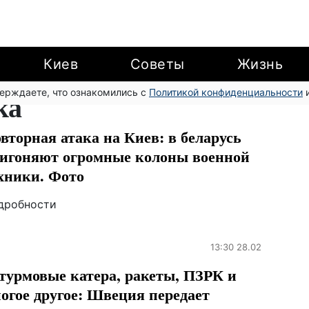
Киев
Советы
Жизнь
верждаете, что ознакомились с
ка
Политикой конфиденциальности
и
вторная атака на Киев: в беларусь
игоняют огромные колоны военной
хники. Фото
дробности
13:30 28.02
урмовые катера, ракеты, ПЗРК и
огое другое: Швеция передает