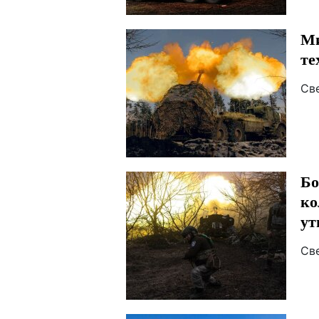
Ми
те
Св
Бо
ко
ут
Св