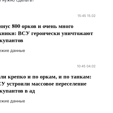
о нужно сделать?
15:45 15.02
нус 800 орков и очень много
хники: ВСУ героически уничтожают
купантов
ежие данные
10:45 04.02
ли крепко и по оркам, и по танкам:
У устроили массовое переселение
купантов в ад
ежие данные