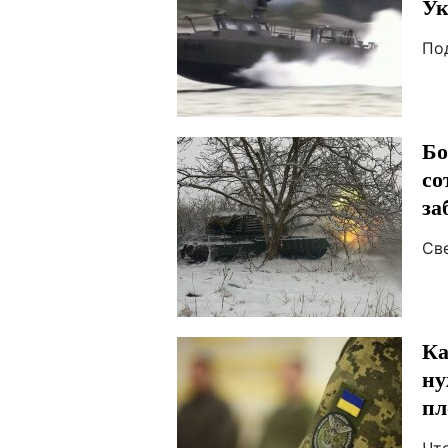
Ук
По
Бо
со
за
Св
Ка
ну
пл