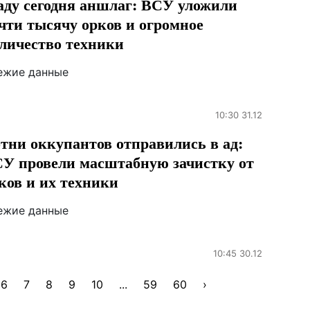
аду сегодня аншлаг: ВСУ уложили
чти тысячу орков и огромное
личество техники
ежие данные
10:30 31.12
тни оккупантов отправились в ад:
У провели масштабную зачистку от
ков и их техники
ежие данные
10:45 30.12
6
7
8
9
10
...
59
60
›