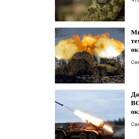
Чт
Ми
те
ок
Св
Да
ВС
ок
Св