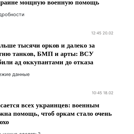
раине мощную военную помощь
дробности
12:45 20.02
льше тысячи орков и далеко за
тню танков, БМП и арты: ВСУ
били ад оккупантами до отказа
ежие данные
10:45 18.02
сается всех украинцев: военным
жна помощь, чтоб оркам стало очень
охо