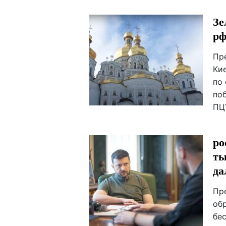
Зе
рф
Пр
Ки
по 
по
ПЦ
ро
ты
да
Пр
об
бе