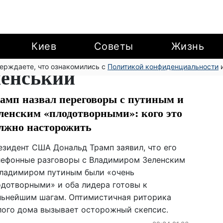
Киев
Советы
Жизнь
верждаете, что ознакомились с
ленський
Политикой конфиденциальности
и
амп назвал переговоры с путиным и
ленским «плодотворными»: кого это
лжно насторожить
езидент США Дональд Трамп заявил, что его
лефонные разговоры с Владимиром Зеленским
владимиром путиным были «очень
одотворными» и оба лидера готовы к
льнейшим шагам. Оптимистичная риторика
лого дома вызывает осторожный скепсис.