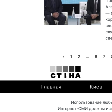
Пр
Ал
— з
ко
вд
слу
сд
‹
1
2
...
6
7
Главная
Киев
Использование любы
Интернет-СМИ должны исп