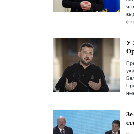
чт
вы
фо
У 
Ор
Пр
ук
Бе
Пр
им
Зе
ст