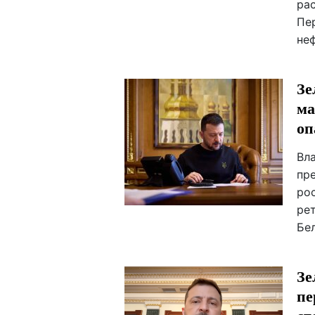
ра
Пе
не
Зе
ма
оп
Вл
пр
ро
ре
Бе
Зе
пе