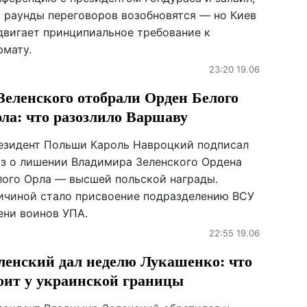
о раунды переговоров возобновятся — но Киев
двигает принципиальное требование к
рмату.
23:20 19.06
Зеленского отобрали Орден Белого
ла: что разозлило Варшаву
езидент Польши Кароль Навроцкий подписал
аз о лишении Владимира Зеленского Ордена
лого Орла — высшей польской награды.
ичиной стало присвоение подразделению ВСУ
ени воинов УПА.
22:55 19.06
ленский дал неделю Лукашенко: что
оит у украинской границы