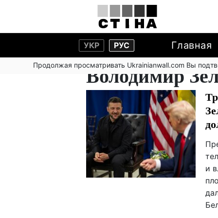
Главная
УКР
РУС
Продолжая просматривать Ukrainianwall.com Вы подт
Володимир Зе
Тр
Зе
до
Пр
те
и 
пл
да
Бе