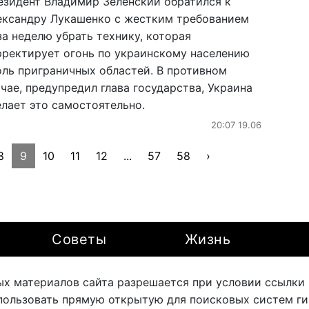
езидент Владимир Зеленский обратился к
ександру Лукашенко с жестким требованием
а неделю убрать технику, которая
рректирует огонь по украинскому населению
оль приграничных областей. В противном
чае, предупредил глава государства, Украина
елает это самостоятельно.
20:07 19.06
8
9
10
11
12
...
57
58
›
Советы
Жизнь
х материалов сайта разрешается при условии ссылки на
ользовать прямую открытую для поисковых систем ги