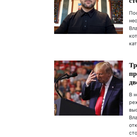
ст
По
не
Вл
ко
кат
Тр
пр
дв
В 
ре
вы
Вл
отк
ст