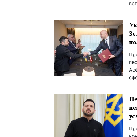
вс
Ук
Зе
по
Пр
пе
Ас
сф
Пе
не
ус
Пр
ко