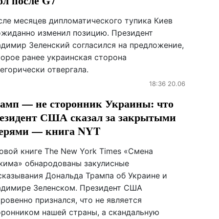
ол после G7
сле месяцев дипломатического тупика Киев
ожиданно изменил позицию. Президент
адимир Зеленский согласился на предложение,
торое ранее украинская сторона
егорически отвергала.
18:36 20.06
амп — не сторонник Украины: что
езидент США сказал за закрытыми
ерями — книга NYT
новой книге The New York Times «Смена
жима» обнародованы закулисные
сказывания Дональда Трампа об Украине и
адимире Зеленском. Президент США
ровенно признался, что не является
оронником нашей страны, а скандальную