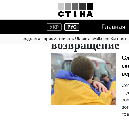
Главная
УКР
РУС
Продолжая просматривать Ukrainianwall.com Вы подт
возвращение
Сл
со
ве
Сег
го
во
во
гр