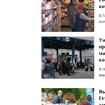
ко
В 
ко
Уж
пр
ма
ко
В 
ма
Вы
Ге
за