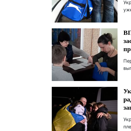
Ук
уже
ВП
за
пр
Пе
вып
Ук
ра
за
Ук
пл