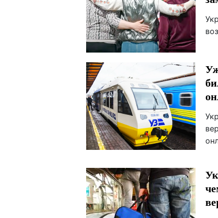
Ук
во
Уж
би
он
Укр
ве
онл
Ук
че
ве