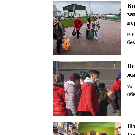
Вп
за
ве
В 
бе
Вс
жи
Ук
об
По
Го