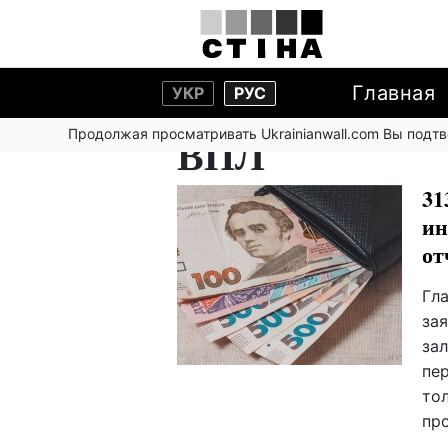
Главная
УКР
РУС
Продолжая просматривать Ukrainianwall.com Вы подт
ВПЛ
31
ин
от
Гл
за
за
пер
то
пр