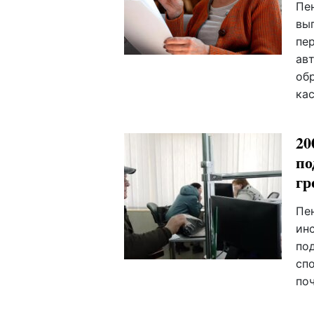
Пе
вы
пер
ав
об
кас
20
по
гр
Пе
ин
по
сп
поч