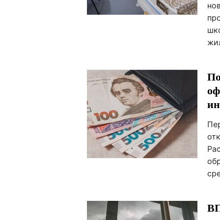
но
пр
шк
жи
По
оф
ин
Пер
от
Рас
об
сре
ВП