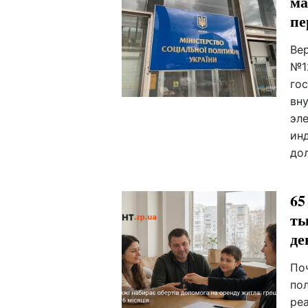
ма
пе
Ве
№1
го
вн
эл
ин
до
65
ты
де
По
по
ре