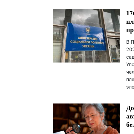
17
пл
пр
В 
20
са
Уп
че
пл
эл
До
ав
бе