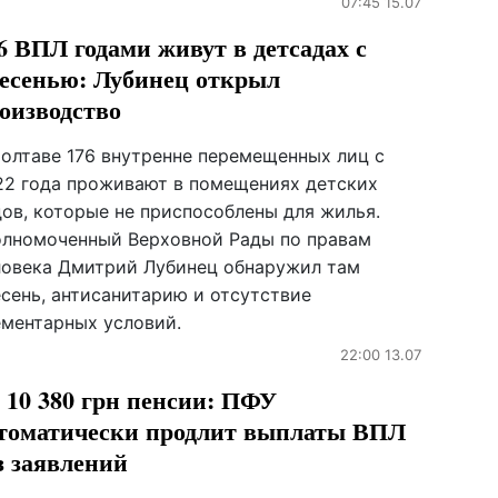
07:45 15.07
6 ВПЛ годами живут в детсадах с
есенью: Лубинец открыл
оизводство
Полтаве 176 внутренне перемещенных лиц с
22 года проживают в помещениях детских
дов, которые не приспособлены для жилья.
олномоченный Верховной Рады по правам
ловека Дмитрий Лубинец обнаружил там
есень, антисанитарию и отсутствие
ементарных условий.
22:00 13.07
 10 380 грн пенсии: ПФУ
томатически продлит выплаты ВПЛ
з заявлений