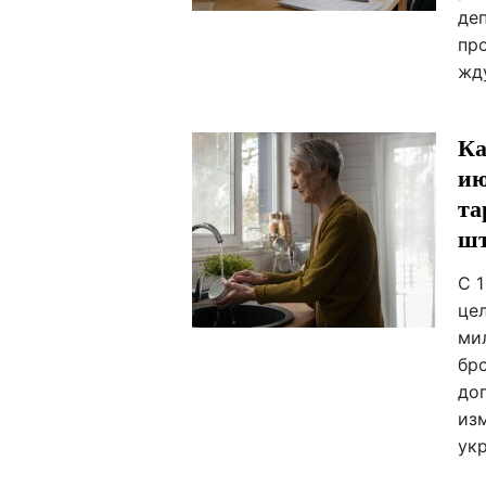
де
пр
жд
Ка
ию
та
ш
С 1
це
ми
бр
до
из
ук