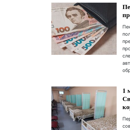
Пе
пр
Пе
по
пр
пр
сл
ав
об
1 
Св
ко
Пе
со