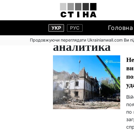
Головна
УКР
РУС
Продовжуючи переглядати Ukrainianwall.com Ви 
аналитика
Не
ви
по
уд
Вій
по
по 
заг
сп