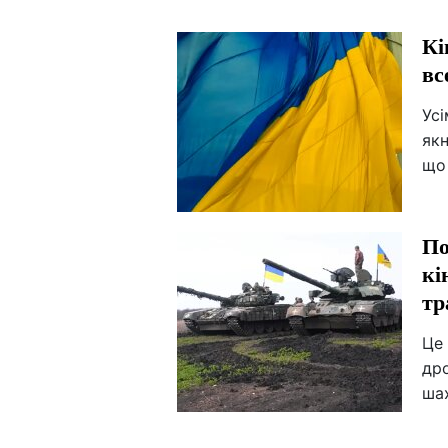
Кі
вс
Усі
якн
що
По
кі
тр
Це 
дро
шах