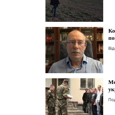
Ко
по
Від
Мо
ук
По