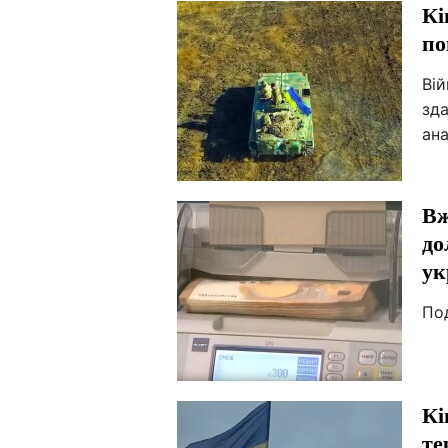
Кі
по
Вій
зда
ана
Вж
до
ук
По
Кі
те