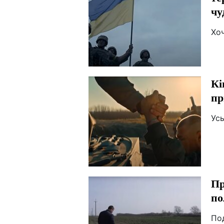
чу
Хо
Кі
пр
Усь
Пр
по
По