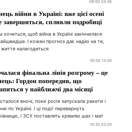
08:00 04.06
нець війни в Україні: вже цієї осені
е завершиться, спливли подробиці
м хочеться, щоб війна в Україні закінчилася
айшвидше. І кожен прогноз дає надію на те,
 життя налагодиться
00:00 14.09
чалася фінальна лінія розгрому – це
нець: Гордон попередив, що
апиться у найближчі два місяці
сталося вночі, поки росія запускала ракети і
ни по Україні. І ці події перевернуть
івницю, і ЗСУ поставлять кремлю шах і мат
10:30 03.09