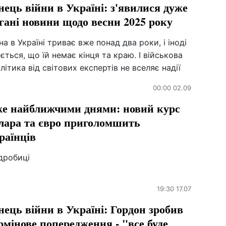
нець війни в Україні: з'явилися дуже
гані новини щодо весни 2025 року
на в Україні триває вже понад два роки, і іноді
ється, що їй немає кінця та краю. І військова
літика від світових експертів не вселяє надії
00:00 02.09
е найближчими днями: новий курс
лара та євро приголомшить
раїнців
дробиці
19:30 17.07
нець війни в Україні: Гордон зробив
рмінове попередження - "все буде