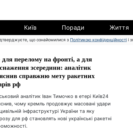
Київ
Поради
Життя
підтверджуєте, що ознайомилися з
Політикою конфіденційності
і 
 для перелому на фронті, а для
снаження зсередини: аналітик
яснив справжню мету ракетних
арів рф
ськовий аналітик Іван Тимочко в етері Київ24
яснив, чому кремль продовжує масовані удари
цивільній інфраструктурі України та яку
розу для рф становлять нові українські ракетні
роможності.