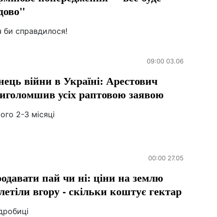
дово"
ч би справдилося!
09:00 03.06
нець війни в Україні: Арестович
иголомшив усіх раптовою заявою
ого 2-3 місяці
00:00 27.05
одавати пай чи ні: ціни на землю
летіли вгору - скільки коштує гектар
дробиці