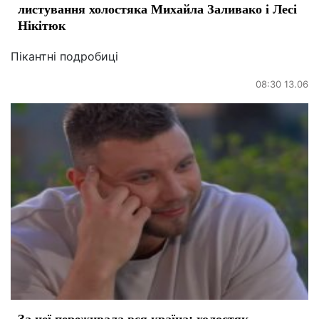
листування холостяка Михайла Заливако і Лесі
Нікітюк
Пікантні подробиці
08:30 13.06
За неї переживала вся країна: холостяк