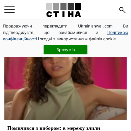
Анна Богдан
Продовжуючи переглядати Ukrainianwall.com Ви
підтверджуєте, що ознайомилися з
Політикою
конфіденційності
і згодні з використанням файлів cookie.
Зрозумів
Помилився з вибором: в мережу злили