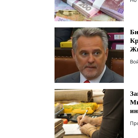
Но
Би
Кр
Жи
Вой
За
Ми
ин
Пр