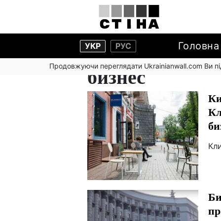
Головна
УКР
РУС
Продовжуючи переглядати Ukrainianwall.com Ви 
бизнес
Ки
Кл
би
Кл
Би
пр