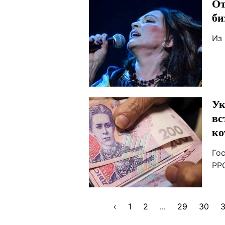
От
би
Из
Ук
вс
ко
Го
РР
‹
1
2
...
29
30
3