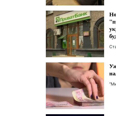
Но
"п
ук
бу
Ст
Уж
на
"М