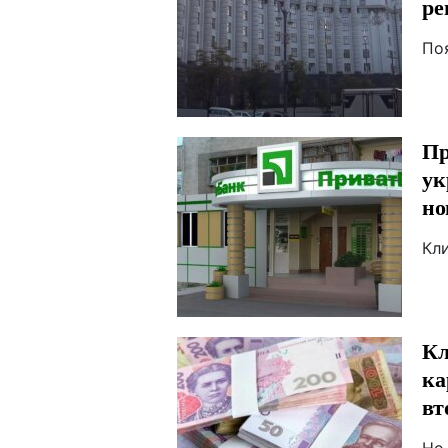
ре
По
Пр
ук
но
Кл
Кл
ка
вт