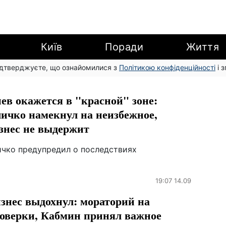
Київ
Поради
Життя
підтверджуєте, що ознайомилися з
Політикою конфіденційності
і 
ев окажется в "красной" зоне:
ичко намекнул на неизбежное,
знес не выдержит
ичко предупредил о последствиях
19:07 14.09
знес выдохнул: мораторий на
оверки, Кабмин принял важное