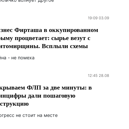
 Кличко волнует другое
19:09 03.09
знес Фирташа в оккупированном
ыму процветает: сырье везут с
томирщины. Всплыли схемы
на - не помеха
12:45 28.08
крываем ФЛП за две минуты: в
нцифры дали пошаговую
струкцию
огресс не стоит на месте