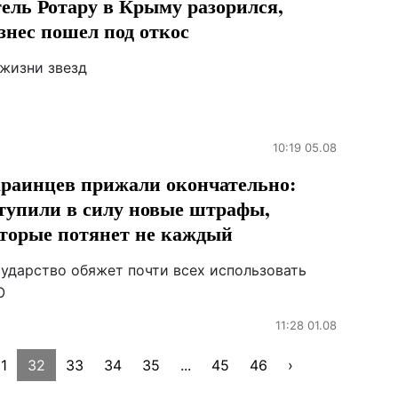
ель Ротару в Крыму разорился,
знес пошел под откос
 жизни звезд
10:19 05.08
раинцев прижали окончательно:
тупили в силу новые штрафы,
торые потянет не каждый
сударство обяжет почти всех использовать
О
11:28 01.08
1
32
33
34
35
...
45
46
›