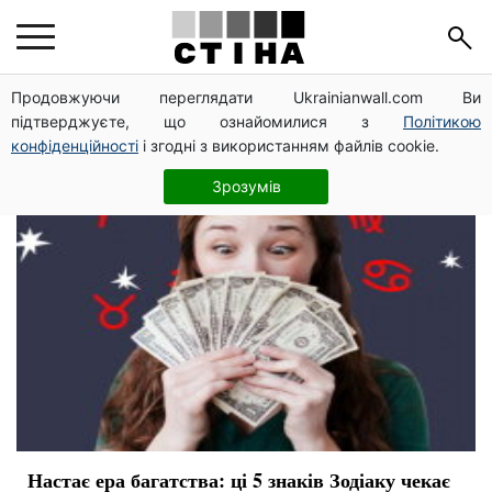
богатство
Продовжуючи переглядати Ukrainianwall.com Ви
підтверджуєте, що ознайомилися з
Політикою
конфіденційності
і згодні з використанням файлів cookie.
Зрозумів
Настає ера багатства: ці 5 знаків Зодіаку чекає