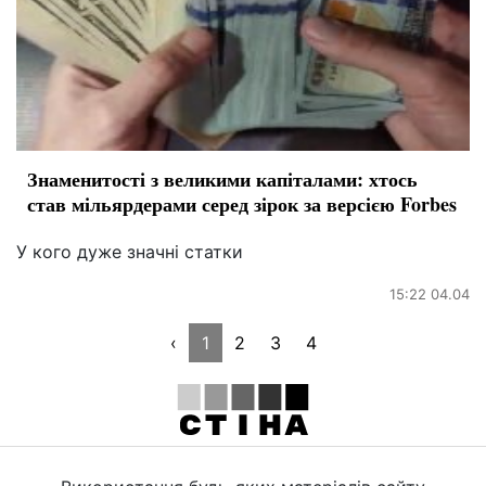
Знаменитості з великими капіталами: хтось
став мільярдерами серед зірок за версією Forbes
У кого дуже значні статки
15:22 04.04
‹
1
2
3
4