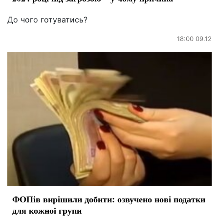
До чого готуватись?
18:00 09.12
ФОПів вирішили добити: озвучено нові податки
для кожної групи