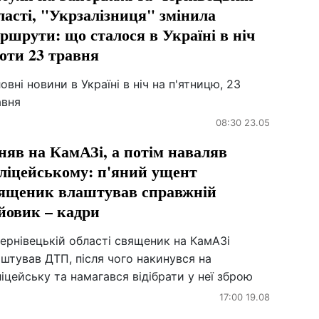
ласті, "Укрзалізниця" змінила
ршрути: що сталося в Україні в ніч
оти 23 травня
овні новини в Україні в ніч на п'ятницю, 23
авня
08:30 23.05
няв на КамАЗі, а потім наваляв
ліцейському: п'яний ущент
ященик влаштував справжній
йовик – кадри
ернівецькій області священик на КамАЗі
штував ДТП, після чого накинувся на
іцейську та намагався відібрати у неї зброю
17:00 19.08