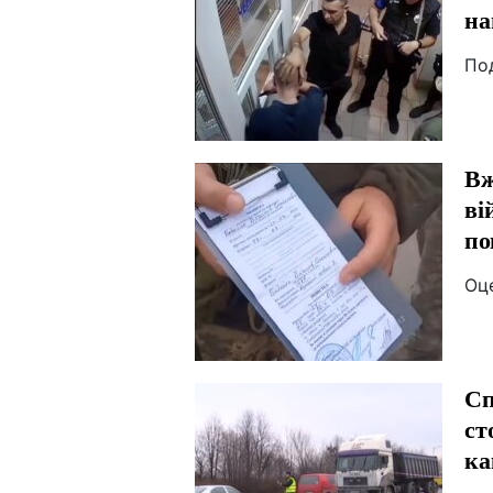
на
По
Вж
ві
по
Оц
Сп
ст
ка