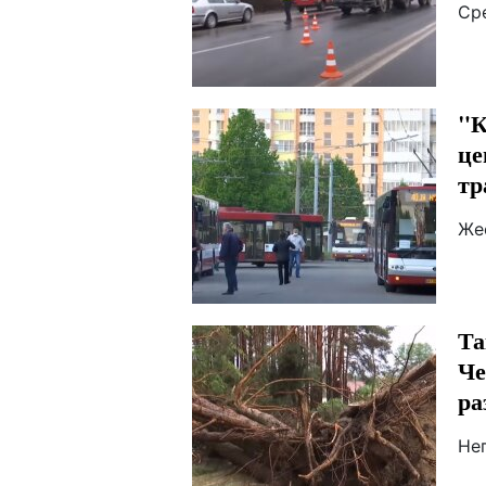
Ср
"К
це
тр
Же
Та
Че
ра
Не