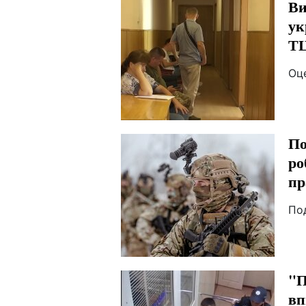
Ви
ук
Т
Оц
По
ро
пр
По
"П
вп