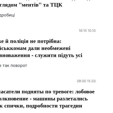
глядом "ментів" та ТЦК
дробиці
16:15 10.10
е й поліція не потрібна:
йськкомам дали необмежені
вноваження - служити підуть усі
е так поворот
08:00 15.03
асатели подняты по тревоге: лобовое
олкновение - машины разлетались
к спички, подробности трагедии