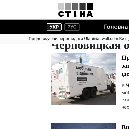
Головна
УКР
РУС
Продовжуючи переглядати Ukrainianwall.com Ви 
Черновицкая о
Пр
за
їд
У 
моб
ста
нас
Ви