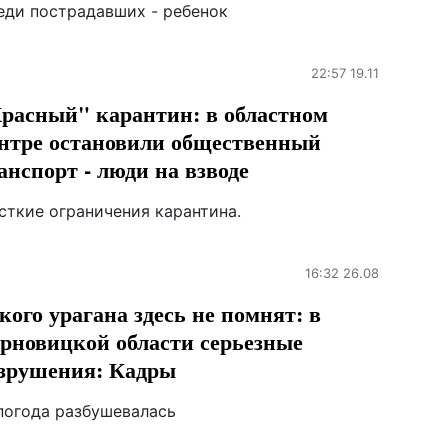
еди пострадавших - ребенок
22:57 19.11
расный" карантин: в областном
нтре остановили общественный
анспорт - люди на взводе
сткие ограничения карантина.
16:32 26.08
кого урагана здесь не помнят: в
рновицкой области серьезные
зрушения: Кадры
погода разбушевалась