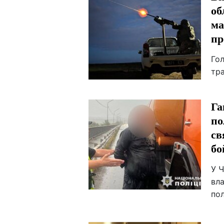
об
ма
пр
Гол
тр
Га
по
св
бо
У Ч
вла
пол