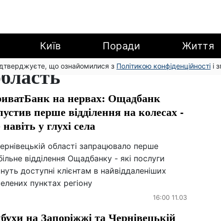
Київ
Поради
Життя
підтверджуєте, що ознайомилися з
бласть
Політикою конфіденційності
і 
иватБанк на нервах: Ощадбанк
пустив перше відділення на колесах -
е навіть у глухі села
Чернівецькій області запрацювало перше
ільне відділення Ощадбанку - які послуги
нуть доступні клієнтам в найвіддаленіших
елених пунктах регіону
16:00 11.03
бухи на Запоріжжі та Чернівецькій