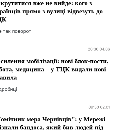
крутитися вже не вийде: кого з
раїнців прямо з вулиці відвезуть до
ЦК
е так поворот
20:30 04.06
силення мобілізації: нові блок-пости,
бота, медицина – у ТЦК видали нові
авила
дробиці
09:30 02.01
омічник мера Чернівців": у Мережі
ізнали бандоса, який бив людей під