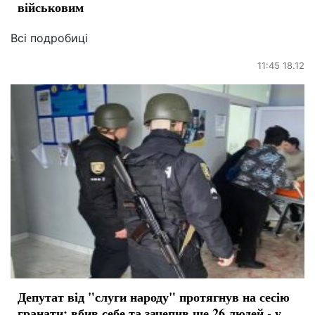
військовим
Всі подробиці
11:45 18.12
Депутат від "слуги народу" протягнув на сесію
гранати: вбив себе та зачепив ще 26 людей - у