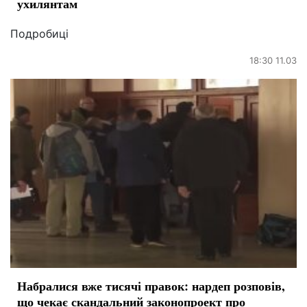
ухилянтам
Подробиці
18:30 11.03
Набралися вже тисячі правок: нардеп розповів,
що чекає скандальний законопроект про