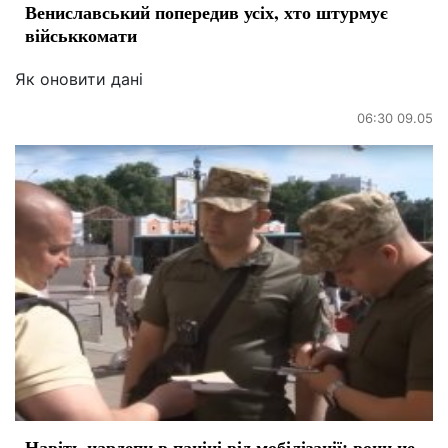
Вениславський попередив усіх, хто штурмує
військкомати
Як оновити дані
06:30 09.05
Навіть нардепи в паніці від мобілізації: вони не