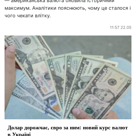
— американська валюта оновила історичний
максимум. Аналітики пояснюють, чому це сталося і
чого чекати влітку.
11:57 22.05
Долар дорожчає, євро за ним: новий курс валют
в Україні