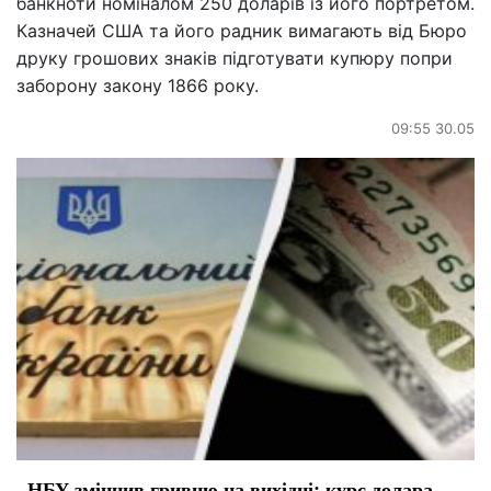
банкноти номіналом 250 доларів із його портретом.
Казначей США та його радник вимагають від Бюро
друку грошових знаків підготувати купюру попри
заборону закону 1866 року.
09:55 30.05
НБУ зміцнив гривню на вихідні: курс долара