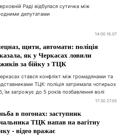
ерховній Раді відбулася сутичка між
родними депутатами
14:00 16.07
ецназ, щити, автомати: поліція
казала, як у Черкасах ловили
жиків за бійку з ТЦК
Черкасах стався конфлікт між громадянами та
едставниками ТЦК: поліція затримала чотирьох
б, їм загрожує до 5 років позбавлення волі
17:30 27.05
ньба в погонах: заступник
чальника ТЦК напав на вагітну
нку - відео вражає