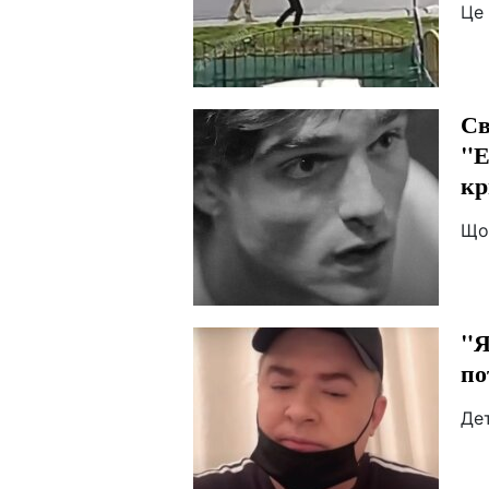
Це
Св
"Е
кр
Що
"Я
по
Де