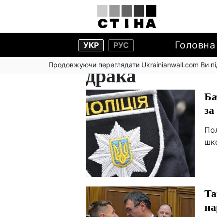
Головна
УКР
РУС
Продовжуючи переглядати Ukrainianwall.com Ви 
драка
Ба
за
Пол
шко
Та
на