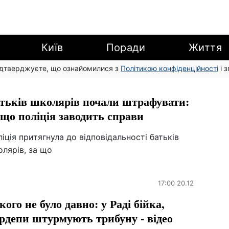
Київ
Поради
Життя
підтверджуєте, що ознайомилися з
Політикою конфіденційності
і 
тьків школярів почали штрафувати:
 що поліція заводить справи
іція притягнула до відповідальності батьків
лярів, за що
17:00 20.12
кого не було давно: у Раді бійка,
рдепи штурмують трибуну - відео