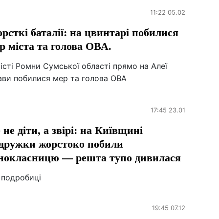
11:22 05.02
рсткі баталії: на цвинтарі побилися
р міста та голова ОВА.
істі Ромни Сумської області прямо на Алеї
ави побилися мер та голова ОВА
17:45 23.01
 не діти, а звірі: на Київщині
дружки жорстоко побили
нокласницю — решта тупо дивилася
 подробиці
19:45 07.12