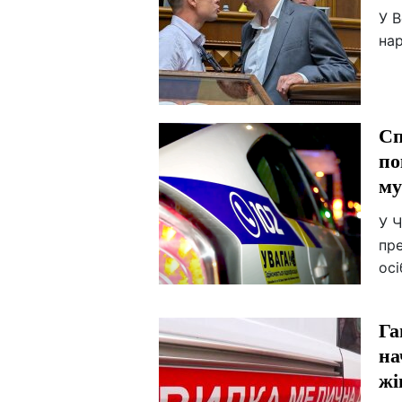
У В
на
Сп
по
му
У 
пр
осі
Га
на
жі