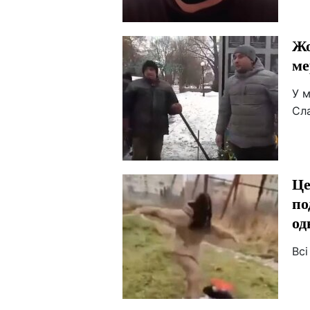
Жо
ме
У м
Сл
Це
по
од
Всі