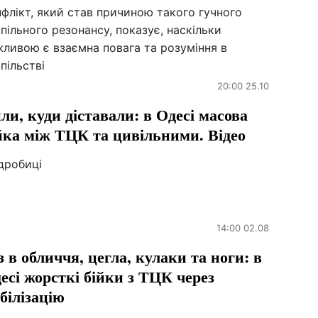
флікт, який став причиною такого гучного
пільного резонансу, показує, наскільки
ливою є взаємна повага та розуміння в
пільстві
20:00 25.10
ли, куди діставали: в Одесі масова
йка між ТЦК та цивільними. Відео
дробиці
14:00 02.08
з в обличчя, цегла, кулаки та ноги: в
есі жорсткі бійки з ТЦК через
білізацію