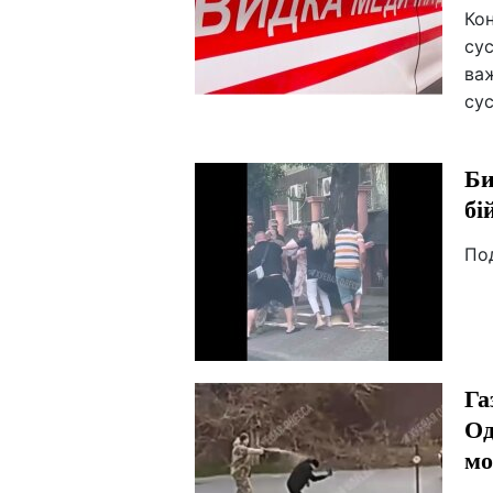
Кон
сус
важ
сус
Би
бі
По
Га
Од
мо