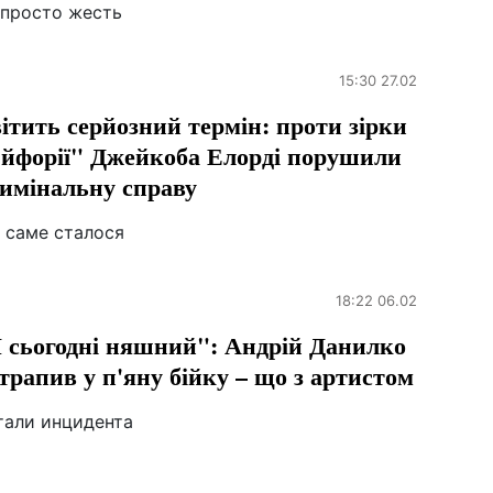
 просто жесть
15:30 27.02
ітить серйозний термін: проти зірки
йфорії" Джейкоба Елорді порушили
имінальну справу
 саме сталося
18:22 06.02
 сьогодні няшний": Андрій Данилко
трапив у п'яну бійку – що з артистом
тали инцидента