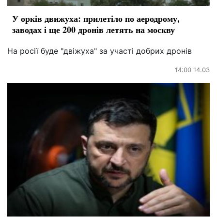
У орків движуха: прилетіло по аеродрому,
заводах і ще 200 дронів летять на москву
На росії буде "двіжуха" за участі добрих дронів
14:00 14.03