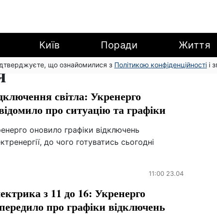
Київ
Поради
Життя
підтверджуєте, що ознайомилися з
я
Політикою конфіденційності
і 
дключення світла: Укренерго
відомило про ситуацію та графіки
ренерго оновило графіки відключень
ктренергії, до чого готуватись сьогодні
11:00 23.04
ектрика з 11 до 16: Укренерго
передило про графіки відключень