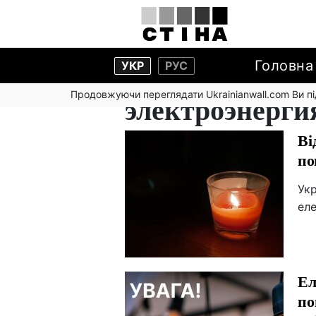
Головна
УКР
РУС
Продовжуючи переглядати Ukrainianwall.com Ви 
электроэнерги
Ві
по
Ук
еле
Ел
по