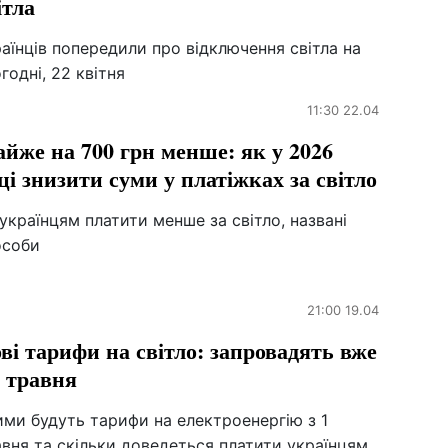
ітла
аїнців попередили про відключення світла на
годні, 22 квітня
11:30 22.04
йже на 700 грн менше: як у 2026
ці знизити суми у платіжках за світло
українцям платити менше за світло, названі
особи
21:00 19.04
ві тарифи на світло: запровадять вже
1 травня
ми будуть тарифи на електроенергію з 1
вня та скільки доведеться платити українцям