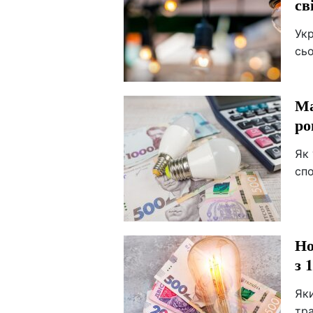
св
Укр
сьо
Ма
ро
Як 
сп
Но
з 
Яки
тра