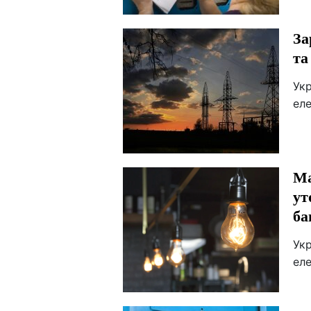
За
та
Укр
еле
Ма
ут
ба
Укр
еле