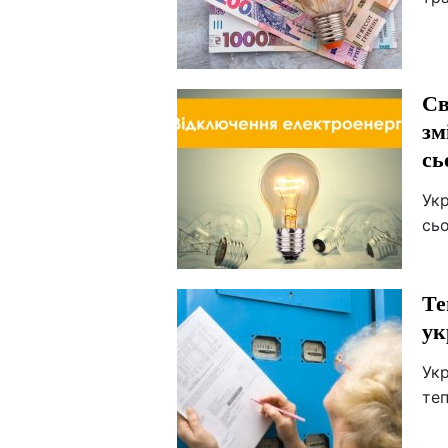
Св
зм
сь
Укр
сьо
Те
ук
Укр
теп