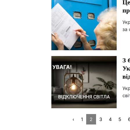
Це
пр
Укр
за 
З 
Ук
ві
Укр
сві
‹
1
2
3
4
5