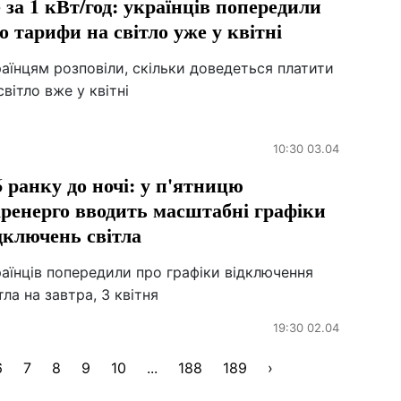
 за 1 кВт/год: українців попередили
о тарифи на світло уже у квітні
аїнцям розповіли, скільки доведеться платити
світло вже у квітні
10:30 03.04
6 ранку до ночі: у п'ятницю
ренерго вводить масштабні графіки
дключень світла
аїнців попередили про графіки відключення
тла на завтра, 3 квітня
19:30 02.04
6
7
8
9
10
...
188
189
›