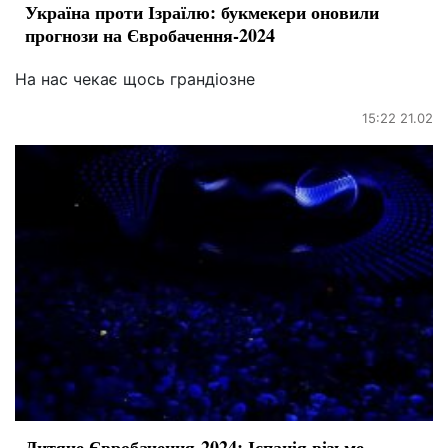
Україна проти Ізраїлю: букмекери оновили
прогнози на Євробачення-2024
На нас чекає щось грандіозне
15:22 21.02
Дитяче Євробачення-2024: Іспанія візьме