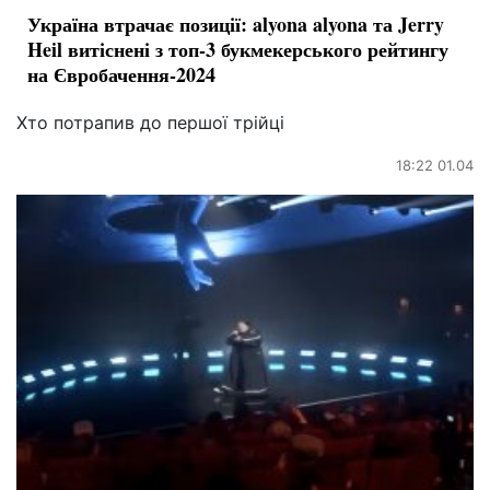
Україна втрачає позиції: alyona alyona та Jerry
Heil витіснені з топ-3 букмекерського рейтингу
на Євробачення-2024
Хто потрапив до першої трійці
18:22 01.04