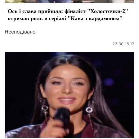
Ось і слава прийшла: фіналіст "Холостячки-2"
отримав роль в серіалі "Кава з кардамоном"
Несподівано
23:30 18.12