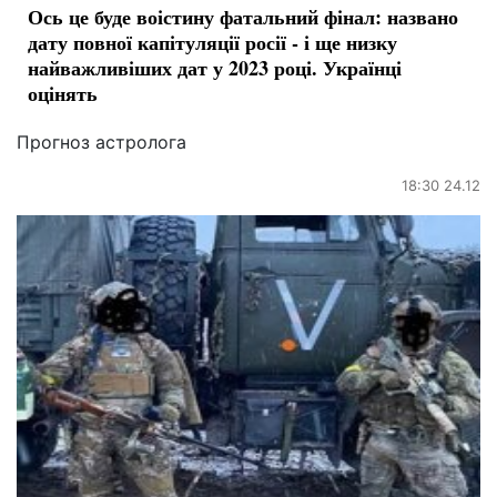
Ось це буде воістину фатальний фінал: названо
дату повної капітуляції росії - і ще низку
найважливіших дат у 2023 році. Українці
оцінять
Прогноз астролога
18:30 24.12