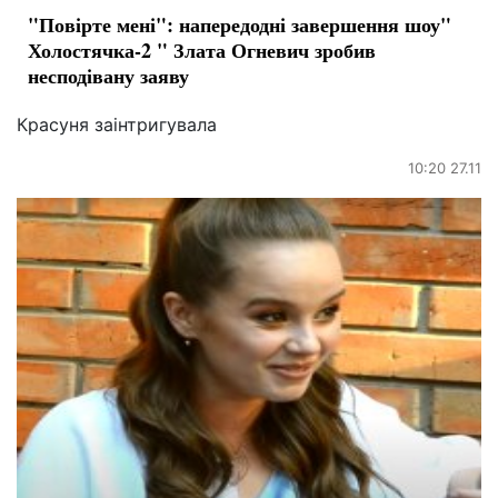
"Повірте мені": напередодні завершення шоу"
Холостячка-2 " Злата Огневич зробив
несподівану заяву
Красуня заінтригувала
10:20 27.11