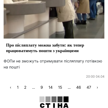
Про післяплату можна забути: як тепер
працюватимуть пошти з українцями
ФОПи не зможуть отримувати післяплату готівкою
на пошті
20:00 04.04
‹
1
2
...
9
14
15
...
46
47
›