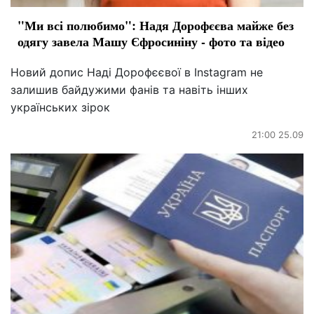
"Ми всі полюбимо": Надя Дорофєєва майже без
одягу завела Машу Єфросиніну - фото та відео
Новий допис Наді Дорофєєвої в Instagram не
залишив байдужими фанів та навіть інших
українських зірок
21:00 25.09