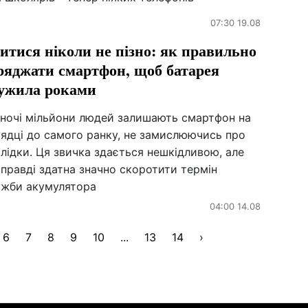
07:30 19.08
итися ніколи не пізно: як правильно
ряджати смартфон, щоб батарея
ужила роками
ночі мільйони людей залишають смартфон на
рядці до самого ранку, не замислюючись про
лідки. Ця звичка здається нешкідливою, але
правді здатна значно скоротити термін
ужби акумулятора
04:00 14.08
6
7
8
9
10
...
13
14
›