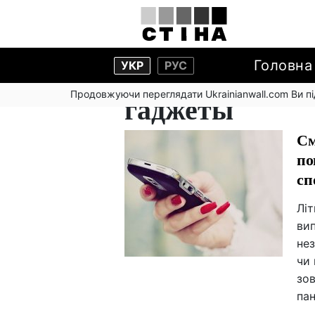
Головна
УКР
РУС
Продовжуючи переглядати Ukrainianwall.com Ви 
гаджеты
См
по
сп
Лі
вип
нез
чи 
зов
пан