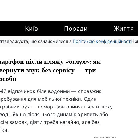
Київ
Поради
Життя
підтверджуєте, що ознайомилися з
Політикою конфіденційності
і 
артфон після пляжу «оглух»: як
вернути звук без сервісу — три
особи
тній відпочинок біля водойми — справжнє
робування для мобільної техніки. Один
грабний рух — і смартфон опиняється в піску
воді. Якщо після цього динамік хрипить або
сім замовк, діяти треба негайно, але без
іки.