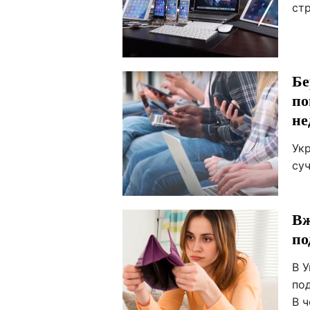
ст
Бе
по
не
Укр
суч
Вж
по
В У
под
В ч