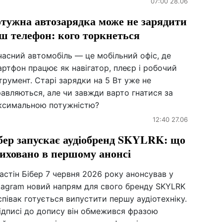
07:00 28.06
тужна автозарядка може не зарядити
ш телефон: кого торкнеться
асний автомобіль — це мобільний офіс, де
ртфон працює як навігатор, плеєр і робочий
трумент. Старі зарядки на 5 Вт уже не
авляються, але чи завжди варто гнатися за
ксимальною потужністю?
12:40 27.06
бер запускає аудіобренд SKYLRK: що
иховано в першому анонсі
стін Бібер 7 червня 2026 року анонсував у
stagram новий напрям для свого бренду SKYLRK
півак готується випустити першу аудіотехніку.
ідписі до допису він обмежився фразою