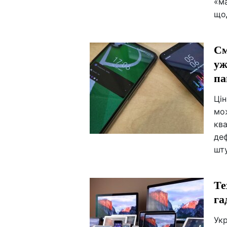
«ма
щод
См
уж
па
Ці
мо
ква
деф
шту
Те
га
Укр