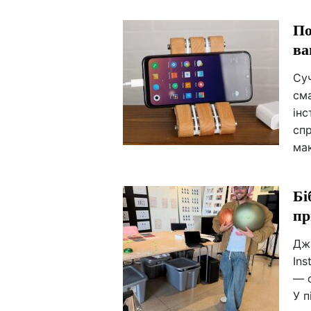
По
ва
Суч
сма
інс
спр
ма
Бі
пр
Джа
In
— с
У п