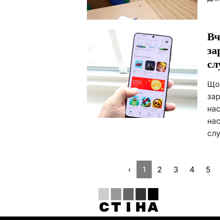
Вч
за
сл
Що
за
нас
нас
сл
‹
1
2
3
4
5