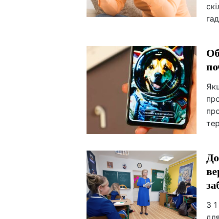
скі
гад
Об
по
Як
про
пр
те
До
ве
за
З 
для