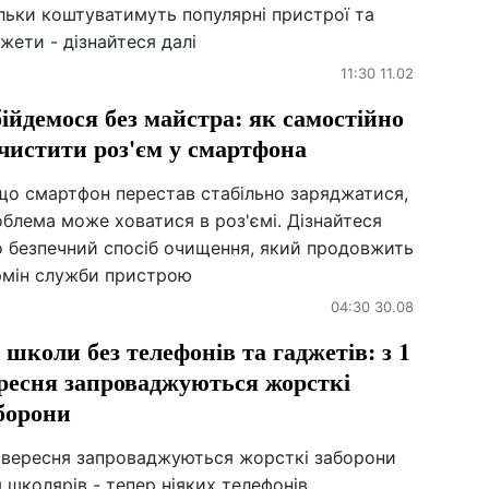
льки коштуватимуть популярні пристрої та
жети - дізнайтеся далі
11:30 11.02
ійдемося без майстра: як самостійно
чистити роз'єм у смартфона
що смартфон перестав стабільно заряджатися,
блема може ховатися в роз'ємі. Дізнайтеся
о безпечний спосіб очищення, який продовжить
рмін служби пристрою
04:30 30.08
 школи без телефонів та гаджетів: з 1
ресня запроваджуються жорсткі
борони
1 вересня запроваджуються жорсткі заборони
 школярів - тепер ніяких телефонів