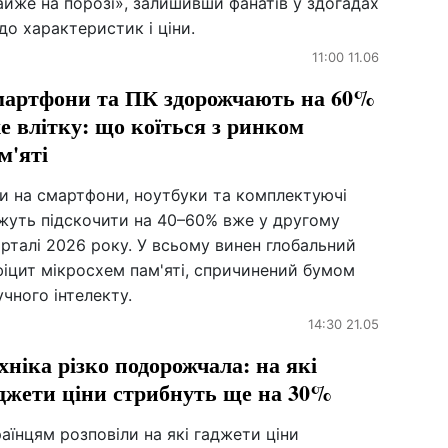
йже на порозі», залишивши фанатів у здогадах
о характеристик і ціни.
11:00 11.06
артфони та ПК здорожчають на 60%
е влітку: що коїться з ринком
м'яті
ни на смартфони, ноутбуки та комплектуючі
жуть підскочити на 40–60% вже у другому
рталі 2026 року. У всьому винен глобальний
іцит мікросхем пам'яті, спричинений бумом
чного інтелекту.
14:30 21.05
хніка різко подорожчала: на які
джети ціни стрибнуть ще на 30%
аїнцям розповіли на які гаджети ціни