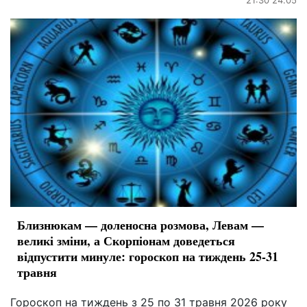
Близнюкам — доленосна розмова, Левам —
великі зміни, а Скорпіонам доведеться
відпустити минуле: гороскоп на тиждень 25-31
травня
Гороскоп на тиждень з 25 по 31 травня 2026 року