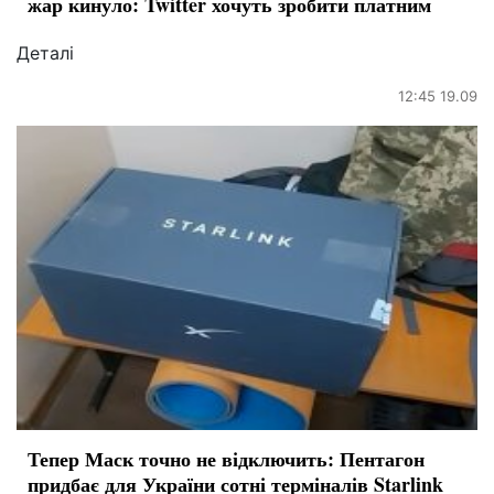
жар кинуло: Twitter хочуть зробити платним
Деталі
12:45 19.09
Тепер Маск точно не відключить: Пентагон
придбає для України сотні терміналів Starlink