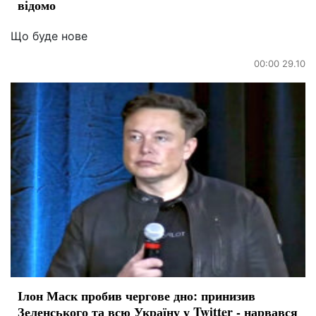
відомо
Що буде нове
00:00 29.10
Ілон Маск пробив чергове дно: принизив
Зеленського та всю Україну у Twitter - нарвався