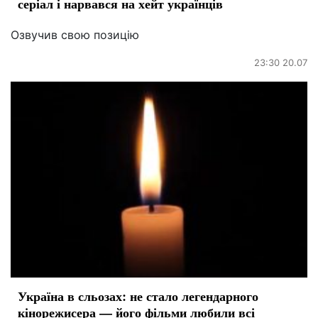
серіал і нарвався на хейт українців
Озвучив свою позицію
23:30 20.07
Україна в сльозах: не стало легендарного
кінорежисера — його фільми любили всі