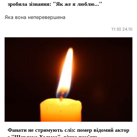
зробила зізнання: "Як же я люблю..."
Яка вона неперевершена
11:30 24.10
Фанати не стримують сліз: помер відомий актор
з "Шерлока Холмса", вічна пам'ять