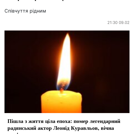
Співчуття рідним
21:30 09.02
Пішла з життя ціла епоха: помер легендарний
радянський актор Леонід Куравльов, вічна