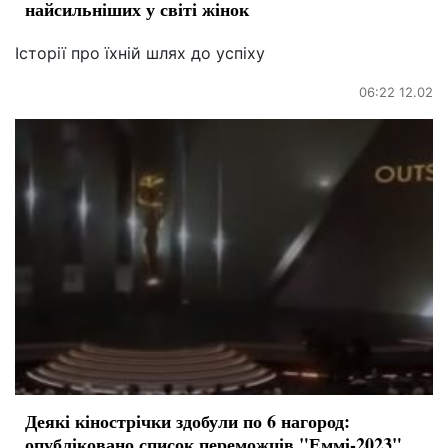
найсильніших у світі жінок
Історії про їхній шлях до успіху
06:22 12.02
Деякі кінострічки здобули по 6 нагород:
опубліковано список переможців "Еммі-2023"