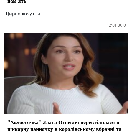
пам'ять
Щирі співчуття
12:01 30.01
"Холостячка" Злата Огневич перевтілилася в
шикарну панночку в королівському вбранні та