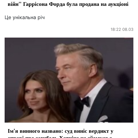
війн" Гаррісона Форда була продана на аукціоні
Це унікальна річ
18:22 08.03
Ім'я винного названо: суд виніс вердикт у
справі про загибель Хатчінс на зйомках з