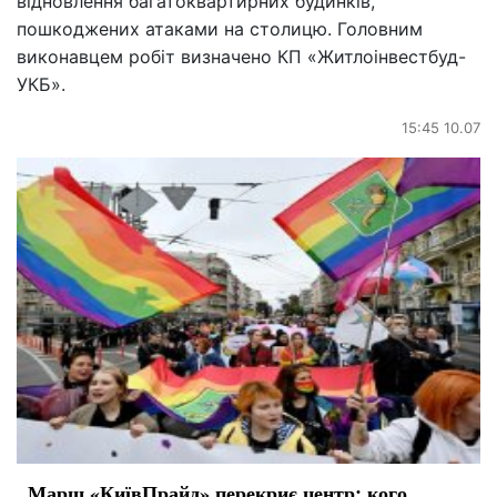
відновлення багатоквартирних будинків,
пошкоджених атаками на столицю. Головним
виконавцем робіт визначено КП «Житлоінвестбуд-
УКБ».
15:45 10.07
Марш «КиївПрайд» перекриє центр: кого