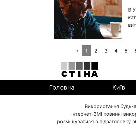
В У
кат
ви
‹
1
2
3
4
5
Головна
Київ
Використання будь-я
Інтернет-ЗМІ повинні вик
розміщуватися в підзаголовку а