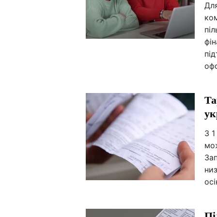
Для
ко
піл
фі
пі
оф
Та
ук
З 1
мож
За
низ
ос
Пі