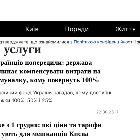
Київ
Поради
Життя
підтверджуєте, що ознайомилися з
 услуги
Політикою конфіденційності
і 
раїнців попередили: держава
чинає компенсувати витрати на
муналку, кому повернуть 100%
сійний фонд України нагадав, кому доступні
ижки 100%, 50% і 25%
22:30 23.11
е з 1 грудня: які ціни та тарифи
тують для мешканців Києва