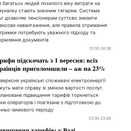
 багатьох людей похилого віку витрати на
муналку стають значним тягарем. Система
ьг дозволяє пенсіонерам суттєво знизити
нансове навантаження, але правила отримання
дтримки потребують уважного підходу та
ормлення документів
13:30 24.08
рифи підскочать з 1 вересня: всіх
раїнців приголомшили – аж на 23%
 вересня українські споживачі електроенергії
уть мати справу зі зміною вартості послуг.
плановане підвищення тарифів торкнеться
ки операторів і пов'язане з підготовкою до
інньо-зимового періоду
23:30 23.08
двищення тарифів: у Раді