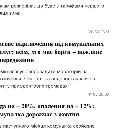
янам розповіли, що буде з тарифами першого
сяця зими
20:30 23.11
сове відключення від комунальних
слуг: всім, хто має борги – важливе
передження
бмін планує запровадити мораторій на
дключення електро- та водопостачання за
рги у прифронтових громадах
11:00 26.09
да на – 20%, опалення на – 12%:
муналка дорожчає з жовтня
е наступного місяця комуналка серйозно