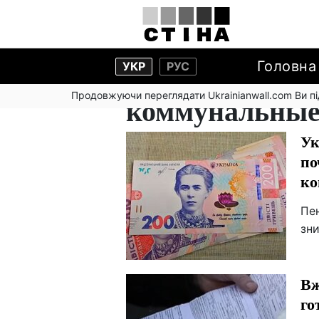
Головна
УКР
РУС
Продовжуючи переглядати Ukrainianwall.com Ви 
коммунальные
Ук
по
ко
Пен
зн
Вж
го