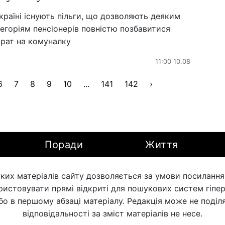
країні існують пільги, що дозволяють деяким
егоріям пенсіонерів повністю позбавитися
трат на комуналку
11:00 10.08
6
7
8
9
10
...
141
142
›
Поради
Життя
ких матеріалів сайту дозволяється за умови посилання н
ористовувати прямі відкриті для пошукових систем гіпе
бо в першому абзаці матеріалу. Редакція може не поділя
відповідальності за зміст матеріалів не несе.