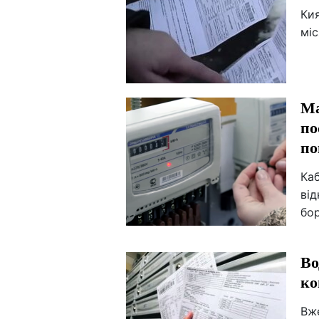
Ки
мі
Ма
по
по
Ка
ві
бо
Во
ко
Вж