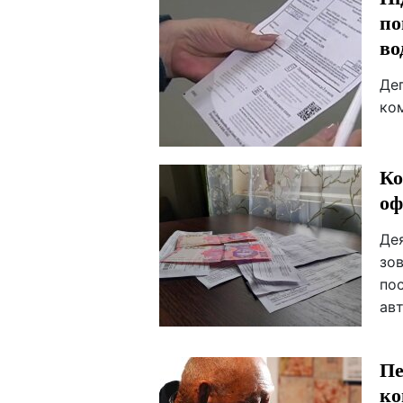
по
во
Деп
ко
Ко
оф
Де
зо
пос
авт
Пе
ко