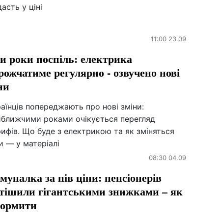
асть у ціні
11:00 23.09
и роки поспіль: електрика
рожчатиме регулярно - озвучено нові
ни
аїнців попереджають про нові зміни:
йближчими роками очікується перегляд
ифів. Що буде з електрикою та як зміняться
и — у матеріалі
08:30 04.09
муналка за пів ціни: пенсіонерів
тішили гігантськими знижками – як
ормити