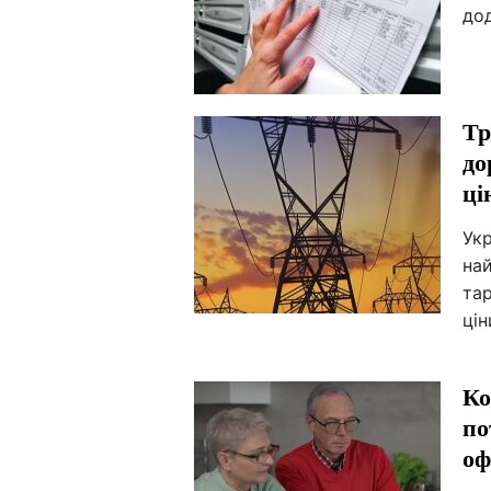
дод
Тр
до
ці
Укр
на
тар
цін
Ко
по
оф