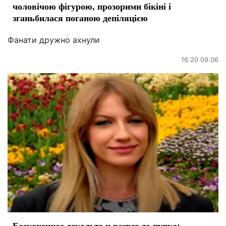
чоловічою фігурою, прозорими бікіні і
зганьбилася поганою депіляцією
Фанати дружно ахнули
16:20 09.06
Бесконечное декольте и разрез до пупка: