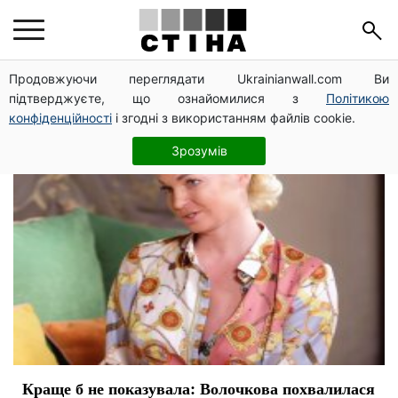
критика
Продовжуючи переглядати Ukrainianwall.com Ви
підтверджуєте, що ознайомилися з
Політикою
конфіденційності
і згодні з використанням файлів cookie.
Зрозумів
Краще б не показувала: Волочкова похвалилася