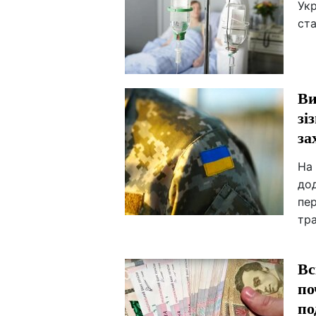
Укр
ст
Ви
зі
за
На
до
пер
тр
Вс
по
по