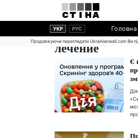
Головна
УКР
РУС
Продовжуючи переглядати Ukrainianwall.com Ви 
лечение
Є 
пр
зм
Ді
«Ск
мож
пр
Пр