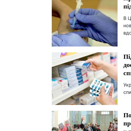
пі
В 
нов
вдо
Пі
до
сп
Укр
спи
По
пр