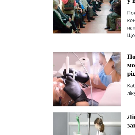
у 
Пол
кон
нап
Що 
По
мо
рі
Ка
лік
Лі
за