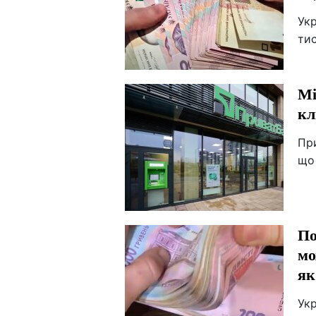
Укр
тис
Мі
кл
При
що 
По
мо
як
Укр