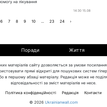
омогу на лікування
14:30 15.08
6
7
8
9
10
...
23
24
›
Поради
Життя
ких матеріалів сайту дозволяється за умови посилання н
ористовувати прямі відкриті для пошукових систем гіпе
бо в першому абзаці матеріалу. Редакція може не поділя
відповідальності за зміст матеріалів не несе.
Політика конфіденційності
Редакція
Контакти
© 2026
Ukrainianwall.com