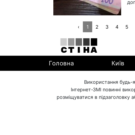
доп
‹
1
2
3
4
5
Головна
Київ
Використання будь-я
Інтернет-ЗМІ повинні вик
розміщуватися в підзаголовку а