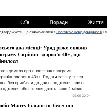
Київ
Поради
Життя
підтверджуєте, що ознайомилися з
Політикою конфіденційності
і 
всього два місяці: Уряд різко оновив
ограму Скрінінг здоров’я 40+, що
інилося
я повідомила про оновлення програми
ринінг здоров’я 40+». Подати заявку тепер
на без прив’язки до дня народження, але на
оходження обстеження дають лише 2 місяці.
09:00 30.04
оби Манту більше не буде: що