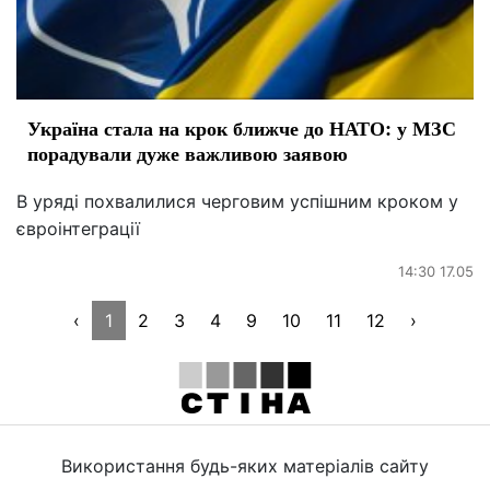
Україна стала на крок ближче до НАТО: у МЗС
порадували дуже важливою заявою
В уряді похвалилися черговим успішним кроком у
євроінтеграції
14:30 17.05
‹
1
2
3
4
9
10
11
12
›
Використання будь-яких матеріалів сайту