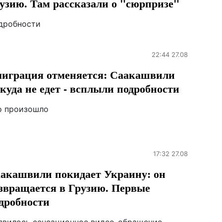
узию. Там рассказали о "сюрпризе"
дробности
22:44 27.08
играция отменяется: Саакашвили
куда не едет - всплыли подробности
о произошло
17:32 27.08
акашвили покидает Украину: он
звращается в Грузию. Первые
дробности