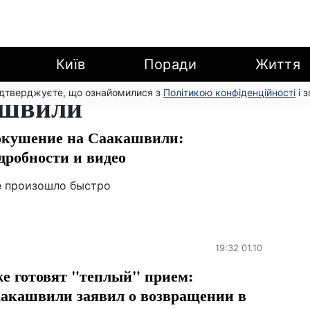
Київ
Поради
Життя
підтверджуєте, що ознайомилися з
ашвили
Політикою конфіденційності
і 
кушение на Саакашвили:
дробности и видео
е произошло быстро
19:32 01.10
е готовят "теплый" прием:
акашвили заявил о возвращении в