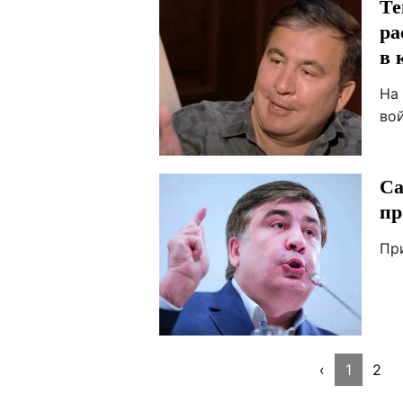
Те
ра
в 
На
во
Са
пр
Пр
‹
1
2