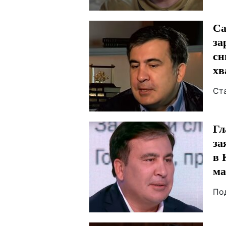
Са
за
сн
хв
Ст
Гл
за
в 
ма
По