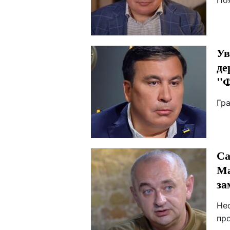
По
Ув
де
"Ф
Гр
Са
Ма
за
Не
пр