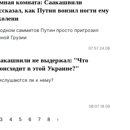
мная комната: Саакашвили
ссказал, как Путин вонзил ногти ему
колени
 одном саммитов Путин просто пригрозил
йной Грузии
07:57 24.06
акашвили не выдержал: "Что
оисходит в этой Украине?"
ислушаются ли к нему?
08:07 18.06
3
4
5
6
7
8
›