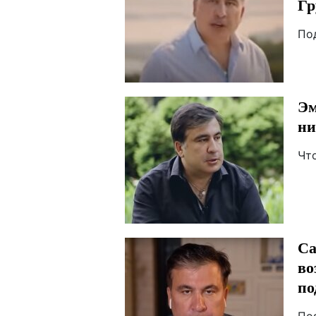
Гр
По
Эм
ни
Чт
Са
во
по