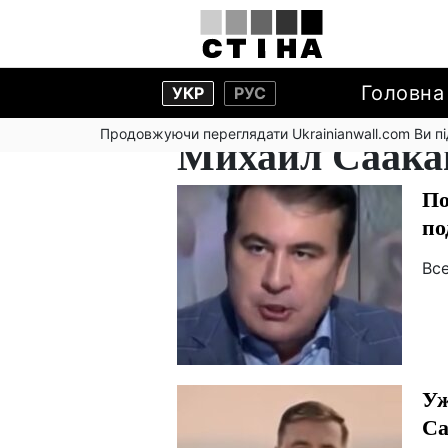
Головна
УКР
РУС
Продовжуючи переглядати Ukrainianwall.com Ви 
Михаил Саак
По
по
Вс
Уж
Са