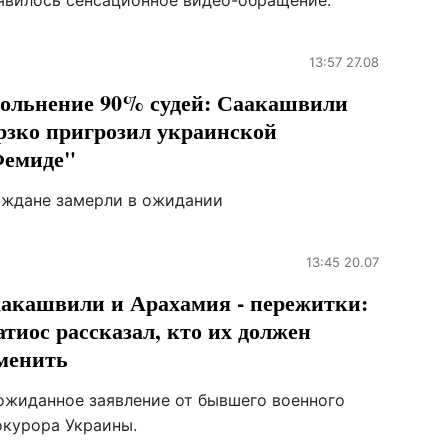
явилось сенсационное видео-обращение.
13:57 27.08
ольнение 90% судей: Саакашвили
рзко пригрозил украинской
емиде"
аждане замерли в ожидании
13:45 20.07
акашвили и Арахамия - пережитки:
тиос рассказал, кто их должен
менить
ожиданное заявление от бывшего военного
окурора Украины.