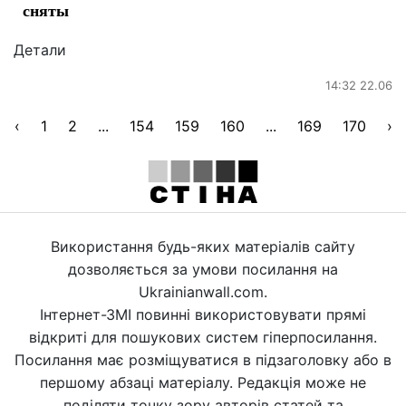
сняты
Детали
14:32 22.06
‹
1
2
...
154
159
160
...
169
170
›
Використання будь-яких матеріалів сайту
дозволяється за умови посилання на
Ukrainianwall.com.
Інтернет-ЗМІ повинні використовувати прямі
відкриті для пошукових систем гіперпосилання.
Посилання має розміщуватися в підзаголовку або в
першому абзаці матеріалу. Редакція може не
поділяти точку зору авторів статей та