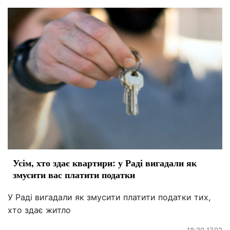
Усім, хто здає квартири: у Раді вигадали як
змусити вас платити податки
У Раді вигадали як змусити платити податки тих,
хто здає житло
18:30 17.02